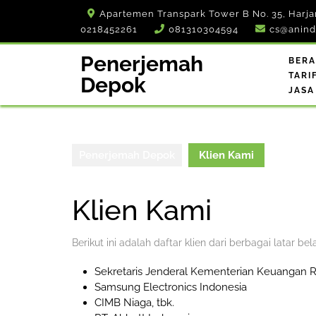
Skip
Apartemen Transpark Tower B No. 35, Harja
to
0218452261
081310304594
cs@anind
content
Penerjemah
BER
TARI
Depok
JASA
Penerjemah Depok
Klien Kami
Klien Kami
Berikut ini adalah daftar klien dari berbagai latar 
Sekretaris Jenderal Kementerian Keuangan R
Samsung Electronics Indonesia
CIMB Niaga, tbk.