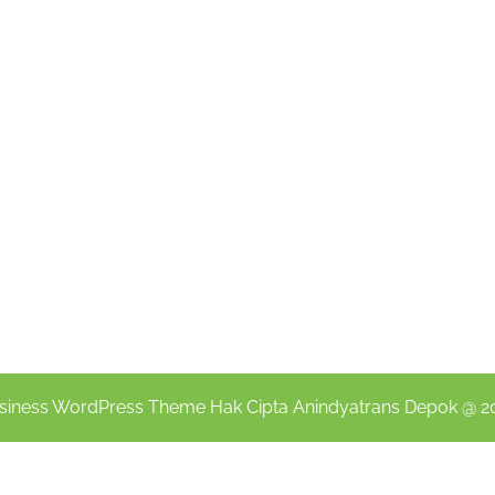
siness WordPress Theme
Hak Cipta Anindyatrans Depok @ 2
Scroll
Up