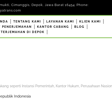
mukti, Cimanggis, Depok, Jawa Barat 16454. Phone:
yatrans.com
ANDA
TENTANG KAMI
LAYANAN KAMI
KLIEN KAMI
F PENERJEMAHAN
KANTOR CABANG
BLOG
 TERJEMAHAN DI DEPOK
belakang seperti Instansi Pemerintah, Kantor Hukum, Perusahaan Nasion
epublik Indonesia