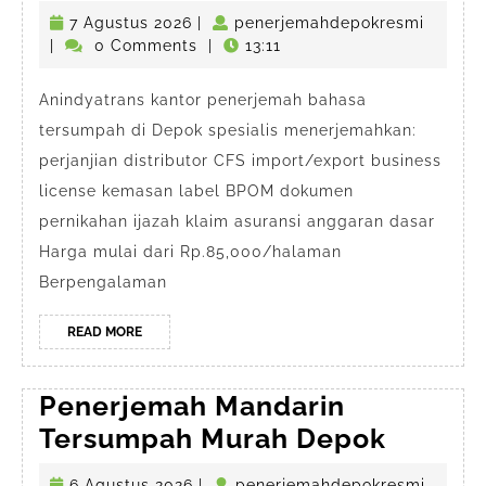
Bahasa
7
penerj
7 Agustus 2026
|
penerjemahdepokresmi
Tersumpah
Agustus
|
0 Comments
|
13:11
Depok
2026
Anindyatrans kantor penerjemah bahasa
tersumpah di Depok spesialis menerjemahkan:
perjanjian distributor CFS import/export business
license kemasan label BPOM dokumen
pernikahan ijazah klaim asuransi anggaran dasar
Harga mulai dari Rp.85,000/halaman
Berpengalaman
READ
READ MORE
MORE
Penerjemah Mandarin
Penerj
Tersumpah Murah Depok
Mandar
6
penerj
6 Agustus 2026
|
penerjemahdepokresmi