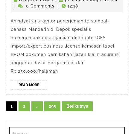
Tersu
Agustus
|
0 Comments
|
12:18
Murah
2026
Depok
Anindyatrans kantor penerjemah tersumpah
bahasa Mandarin di Depok spesialis
menerjemahkan: perjanjian distributor CFS
import/export business license kemasan label
BPOM dokumen pernikahan ijazah klaim asuransi
anggaran dasar Harga mulai dari
Rp.250,000/halaman
READ
READ MORE
MORE
Navigasi
1
2
…
295
Berikutnya
pos
Search