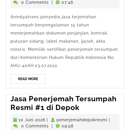
Depok
Juli
0 Comments
|
07:46
2026
Anindyatrans penyedia jasa terjemahan
tersumpah berpengalaman 15 tahun
menerjemahkan dokumen perjanjian, kontrak,
putusan sidang, label makanan, ijazah, akta
notaris. Memiliki sertifikat penerjemah tersumpah
dari Kementerian Hukum Republik Indonesia No.
AHU-40AH.03.07.2022.
READ
READ MORE
MORE
Jasa Penerjemah Tersumpah
Jasa
Resmi #1 di Depok
Penerjemah
10
penerjema
10 Juni 2026
|
penerjemahdepokresmi
|
Tersumpah
Juni
0 Comments
|
09:58