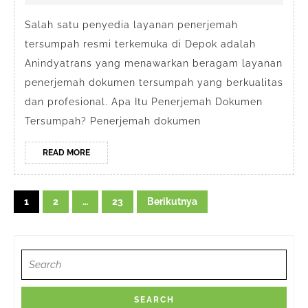
Resmi
2026
#1
Salah satu penyedia layanan penerjemah
tersumpah resmi terkemuka di Depok adalah
di
Anindyatrans yang menawarkan beragam layanan
Depok
penerjemah dokumen tersumpah yang berkualitas
dan profesional. Apa Itu Penerjemah Dokumen
Tersumpah? Penerjemah dokumen
READ
READ MORE
MORE
Navigasi
1
2
…
23
Berikutnya
pos
Search
for: