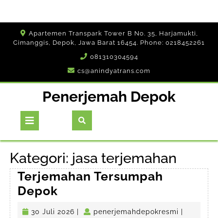
Skip
Apartemen Transpark Tower B No. 35, Harjamukti,
to
Cimanggis, Depok, Jawa Barat 16454. Phone: 0218452261
content
081310304594
cs@anindyatrans.com
Penerjemah Depok
Open
Button
Kategori:
jasa terjemahan
Terjemahan Tersumpah
Terjemahan
Depok
Tersumpah
30
penerjema
30 Juli 2026
|
penerjemahdepokresmi
|