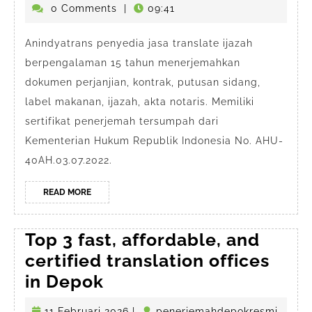
Depok
Juni
0 Comments
|
09:41
2026
Anindyatrans penyedia jasa translate ijazah
berpengalaman 15 tahun menerjemahkan
dokumen perjanjian, kontrak, putusan sidang,
label makanan, ijazah, akta notaris. Memiliki
sertifikat penerjemah tersumpah dari
Kementerian Hukum Republik Indonesia No. AHU-
40AH.03.07.2022.
READ
READ MORE
MORE
Top 3 fast, affordable, and
certified translation offices
Top
in Depok
3
11
11 Februari 2026
|
penerjemahdepokresmi