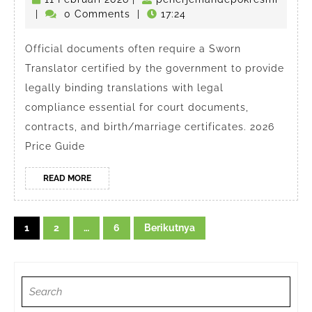
fast,
penerjemahdepokresmi
Februari
|
0 Comments
|
17:24
affordable,
2026
and
Official documents often require a Sworn
Translator certified by the government to provide
certified
legally binding translations with legal
translation
compliance essential for court documents,
offices
contracts, and birth/marriage certificates. 2026
in
Price Guide
Depok
READ
READ MORE
MORE
Navigasi
1
2
…
6
Berikutnya
pos
Search
for: