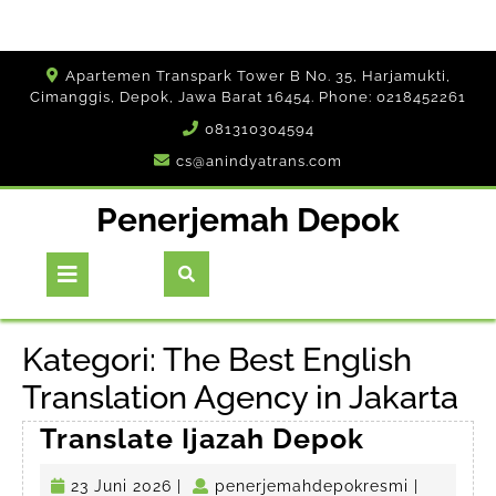
Skip
Apartemen Transpark Tower B No. 35, Harjamukti,
to
Cimanggis, Depok, Jawa Barat 16454. Phone: 0218452261
content
081310304594
cs@anindyatrans.com
Penerjemah Depok
Open
Button
Kategori:
The Best English
Translation Agency in Jakarta
Translat
Translate Ijazah Depok
Ijazah
23
penerjema
23 Juni 2026
|
penerjemahdepokresmi
|