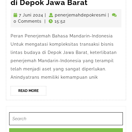
Jasa
di Depok Jawa Barat
Penerjema
7
penerjemah
7 Juni 2024
|
penerjemahdepokresmi
|
dan
Juni
0 Comments
|
15:52
Interpreter
2024
Bahasa
Peran Penerjemah Bahasa Mandarin-Indonesia
Untuk mengatasi kompleksitas transaksi bisnis
Mandarin
lintas budaya di Depok Jawa Barat, keterlibatan
di
penerjemah Mandarin-Indonesia yang terampil
Depok
telah menjadi aset yang sangat diperlukan.
Jawa
Anindyatrans memiliki kemampuan unik
Barat
READ
READ MORE
MORE
Search
for: