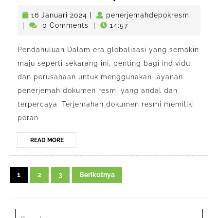
Resmi
16
penerj
16 Januari 2024
|
penerjemahdepokresmi
Online
Januari
|
0 Comments
|
14:57
Termurah
2024
di
Pendahuluan Dalam era globalisasi yang semakin
maju seperti sekarang ini, penting bagi individu
Depok
dan perusahaan untuk menggunakan layanan
penerjemah dokumen resmi yang andal dan
terpercaya. Terjemahan dokumen resmi memiliki
peran
READ
READ MORE
MORE
Navigasi
1
2
3
Berikutnya
pos
Search