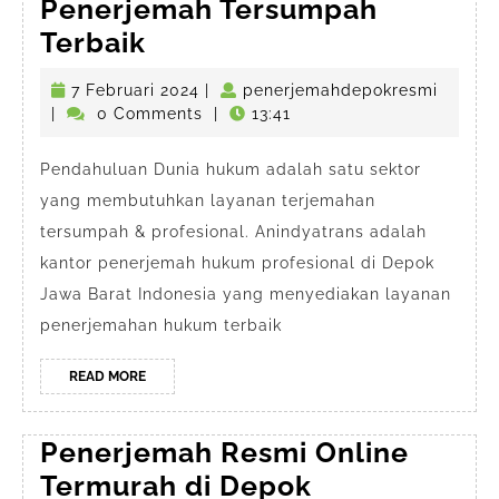
Penerjemah Tersumpah
Jasa
Terbaik
Penerjemah
7
penerj
7 Februari 2024
|
penerjemahdepokresmi
di
Februari
|
0 Comments
|
13:41
Depok
2024
Jawa
Pendahuluan Dunia hukum adalah satu sektor
yang membutuhkan layanan terjemahan
Barat
tersumpah & profesional. Anindyatrans adalah
Anindyatrans
kantor penerjemah hukum profesional di Depok
#1
Jawa Barat Indonesia yang menyediakan layanan
Penerjemah
penerjemahan hukum terbaik
Tersumpah
Terbaik
READ
READ MORE
MORE
Penerjemah Resmi Online
Penerjemah
Termurah di Depok