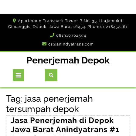
Skip
Apartemen Transpark Tower B No. 35, Harjamukti,
to
Cimanggis, Depok, Jawa Barat 16454. Phone: 0218452261
content
081310304594
cs@anindyatrans.com
Penerjemah Depok
Open
Button
Tag:
jasa penerjemah
tersumpah depok
Jasa Penerjemah di Depok
Jawa Barat Anindyatrans #1