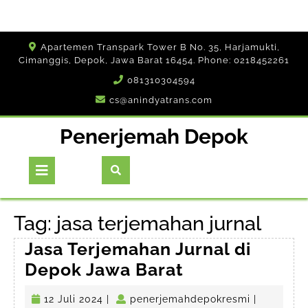
Skip
Apartemen Transpark Tower B No. 35, Harjamukti,
to
Cimanggis, Depok, Jawa Barat 16454. Phone: 0218452261
content
081310304594
cs@anindyatrans.com
Penerjemah Depok
Open
Button
Tag:
jasa terjemahan jurnal
Jasa Terjemahan Jurnal di
Jasa
Depok Jawa Barat
Terjemahan
12
penerjema
12 Juli 2024
|
penerjemahdepokresmi
|