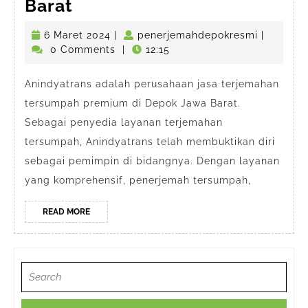
Jasa
Barat
Terjemahan
6
penerjem
6 Maret 2024
|
penerjemahdepokresmi
|
Tersumpah
Maret
0 Comments
|
12:15
Premium
2024
di
Anindyatrans adalah perusahaan jasa terjemahan
tersumpah premium di Depok Jawa Barat.
Depok
Sebagai penyedia layanan terjemahan
Jawa
tersumpah, Anindyatrans telah membuktikan diri
Barat
sebagai pemimpin di bidangnya. Dengan layanan
yang komprehensif, penerjemah tersumpah,
READ
READ MORE
MORE
Search
for: