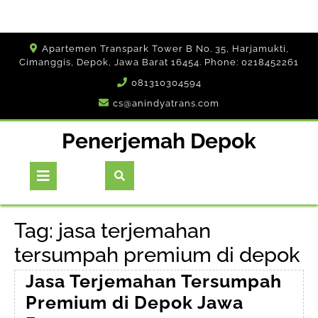
Skip
Apartemen Transpark Tower B No. 35, Harjamukti,
to
Cimanggis, Depok, Jawa Barat 16454. Phone: 0218452261
content
081310304594
cs@anindyatrans.com
Penerjemah Depok
Open
Button
Tag:
jasa terjemahan
tersumpah premium di depok
Jasa Terjemahan Tersumpah
Premium di Depok Jawa