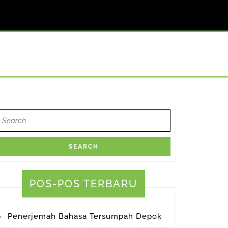
earch
or:
POS-POS TERBARU
Penerjemah Bahasa Tersumpah Depok