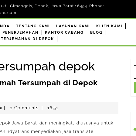
kti, Cimanggis, Depok, Jawa Barat 16454. Phone:
ans.com
ANDA
TENTANG KAMI
LAYANAN KAMI
KLIEN KAMI
F PENERJEMAHAN
KANTOR CABANG
BLOG
 TERJEMAHAN DI DEPOK
tersumpah depok
S
f
emah Tersumpah di Depok
penerjemahdepokresmi
i
|
0 Comments
|
16:51
epok Jawa Barat kian meningkat, khususnya untuk
indyatrans menyediakan jasa translate,