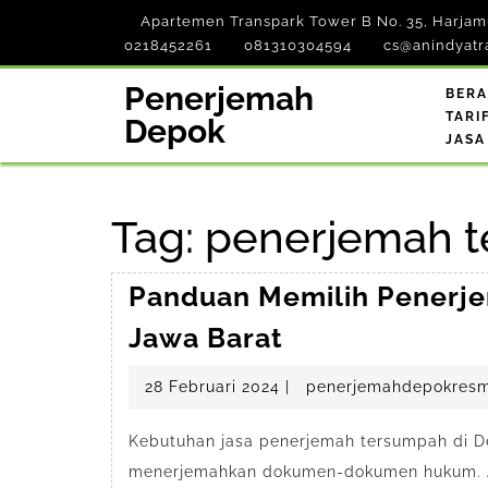
Skip
Apartemen Transpark Tower B No. 35, Harjamu
to
0218452261
081310304594
cs@anindyatr
content
Penerjemah
BER
TARI
Depok
JASA
Tag:
penerjemah 
Panduan Memilih Penerj
Panduan
Jawa Barat
Memilih
28
28 Februari 2024
|
penerjemahdepokresm
Penerjemah
Februari
Tersumpah
2024
Kebutuhan jasa penerjemah tersumpah di D
di
menerjemahkan dokumen-dokumen hukum. An