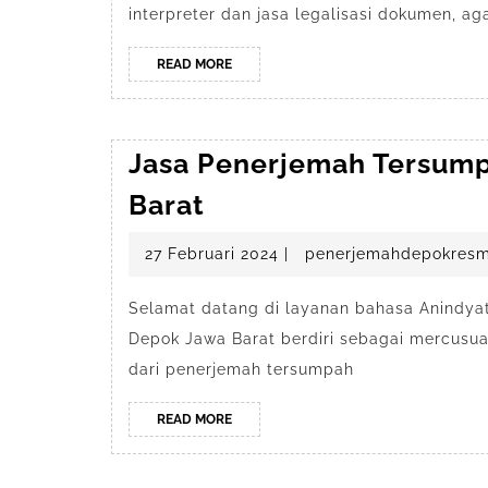
Depok
interpreter dan jasa legalisasi dokumen, a
Jawa
Barat
READ
READ MORE
MORE
Jasa Penerjemah Tersump
Jasa
Barat
Penerjemah
27
27 Februari 2024
|
penerjemahdepokresm
Tersumpah
Februari
24
2024
Selamat datang di layanan bahasa Anindyat
Jam
Depok Jawa Barat berdiri sebagai mercusuar 
di
dari penerjemah tersumpah
Depok
Jawa
READ
READ MORE
MORE
Barat