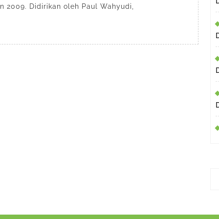
Legal
 2009. Didirikan oleh Paul Wahyudi,
#1
di
Depok
Jawa
Barat