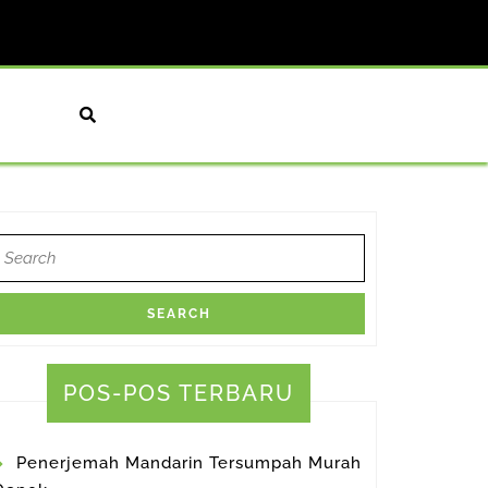
earch
or:
POS-POS TERBARU
Penerjemah Mandarin Tersumpah Murah