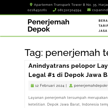
Skip
Apartemen Transpark Tower B No. 35, Harja
to
0218452261
081310304594
cs@anind
content
Penerjemah
BER
TARI
Depok
JASA
Tag:
penerjemah t
Anindyatrans pelopor La
Legal #1 di Depok Jawa B
12
12 Februari 2024
|
penerjemahdepokr
Februari
2024
Layanan penerjemah tersumpah merupakan p
ketelitian. Depok Jawa Barat, Indonesia t