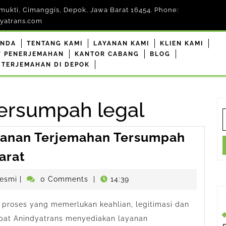
mukti, Cimanggis, Depok, Jawa Barat 16454. Phone:
yatrans.com
ANDA
TENTANG KAMI
LAYANAN KAMI
KLIEN KAMI
F PENERJEMAHAN
KANTOR CABANG
BLOG
 TERJEMAHAN DI DEPOK
ersumpah legal
S
f
yanan Terjemahan Tersumpah
Anindyatrans
arat
pelopor
penerjemahdepokresmi
esmi
|
0 Comments
|
14:39
Layanan
Terjemahan
roses yang memerlukan keahlian, legitimasi dan
Tersumpah
empat Anindyatrans menyediakan layanan