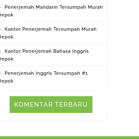
Penerjemah Mandarin Tersumpah Murah
Depok
Kantor Penerjemah Tersumpah Murah
Depok
Kantor Penerjemah Bahasa Inggris
Depok
Penerjemah Inggris Tersumpah #1
Depok
KOMENTAR TERBARU