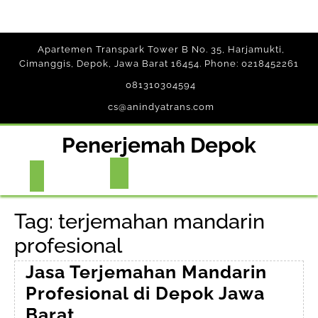
Skip
Apartemen Transpark Tower B No. 35, Harjamukti,
to
Cimanggis, Depok, Jawa Barat 16454. Phone: 0218452261
content
081310304594
cs@anindyatrans.com
Penerjemah Depok
Open
Button
Tag:
terjemahan mandarin
profesional
Jasa Terjemahan Mandarin
Profesional di Depok Jawa
Jasa
Barat