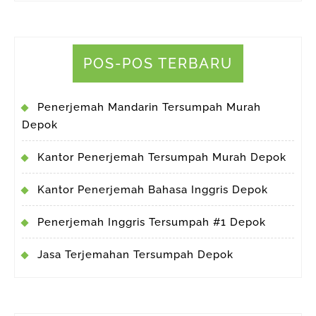
POS-POS TERBARU
Penerjemah Mandarin Tersumpah Murah
Depok
Kantor Penerjemah Tersumpah Murah Depok
Kantor Penerjemah Bahasa Inggris Depok
Penerjemah Inggris Tersumpah #1 Depok
Jasa Terjemahan Tersumpah Depok