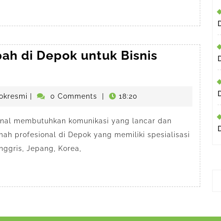
Busin
ah di Depok untuk Bisnis
penerjemahdepokresmi
okresmi
|
0 Comments
|
18:20
ional membutuhkan komunikasi yang lancar dan
mah profesional di Depok yang memiliki spesialisasi
ggris, Jepang, Korea,