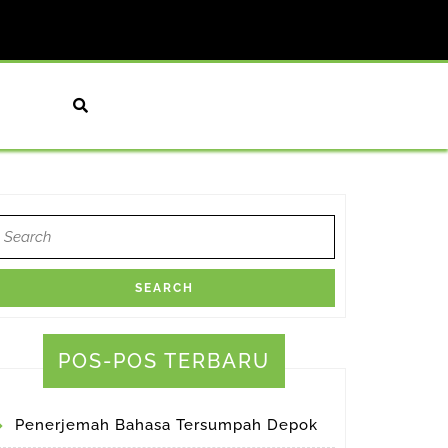
earch
or:
al
lation
ces
POS-POS TERBARU
k
Penerjemah Bahasa Tersumpah Depok