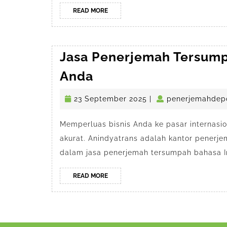
READ
READ MORE
MORE
Jasa Penerjemah Tersump
Jasa
Anda
Penerjemah
23
23 September 2025
|
penerjemahdep
Tersumpah
September
di
2025
Memperluas bisnis Anda ke pasar internas
Depok
akurat. Anindyatrans adalah kantor penerje
untuk
dalam jasa penerjemah tersumpah bahasa In
Bisnis
Anda
READ
READ MORE
MORE