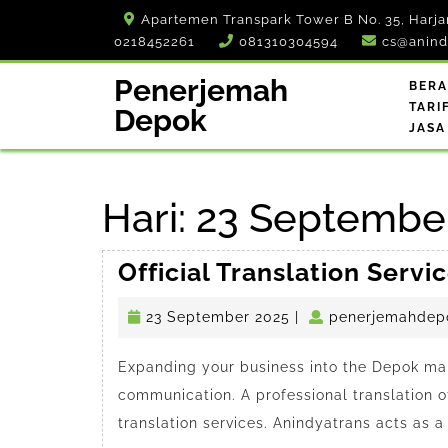
Skip
Apartemen Transpark Tower B No. 35, Harja
to
0218452261
081310304594
cs@anind
content
Penerjemah
BER
TARI
Depok
JASA
Hari:
23 Septembe
Official Translation Servi
23
23 September 2025
|
penerjemahdep
September
2025
Expanding your business into the Depok ma
communication. A professional translation o
translation services. Anindyatrans acts as a