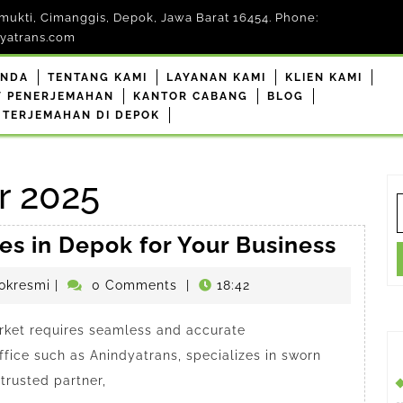
mukti, Cimanggis, Depok, Jawa Barat 16454. Phone:
yatrans.com
ANDA
TENTANG KAMI
LAYANAN KAMI
KLIEN KAMI
F PENERJEMAHAN
KANTOR CABANG
BLOG
 TERJEMAHAN DI DEPOK
r 2025
S
f
Offici
ces in Depok for Your Business
Trans
penerjemahdepokresmi
okresmi
|
0 Comments
|
18:42
Servi
in
rket requires seamless and accurate
Depo
ffice such as Anindyatrans, specializes in sworn
for
 trusted partner,
Your