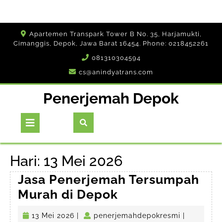
Skip
Apartemen Transpark Tower B No. 35, Harjamukti,
to
Cimanggis, Depok, Jawa Barat 16454. Phone: 0218452261
content
081310304594
cs@anindyatrans.com
Penerjemah Depok
Open
Button
Hari:
13 Mei 2026
Jasa Penerjemah Tersumpah
Jasa
Murah di Depok
Penerjemah
13
penerjema
13 Mei 2026
|
penerjemahdepokresmi
|