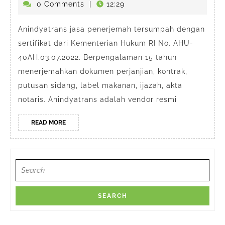
Tersumpah
Mei
0 Comments
|
12:29
Murah
2026
di
Anindyatrans jasa penerjemah tersumpah dengan
sertifikat dari Kementerian Hukum RI No. AHU-
Depok
40AH.03.07.2022. Berpengalaman 15 tahun
menerjemahkan dokumen perjanjian, kontrak,
putusan sidang, label makanan, ijazah, akta
notaris. Anindyatrans adalah vendor resmi
READ
READ MORE
MORE
Search
for: