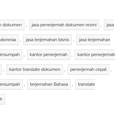
ah dokumen
,
jasa penerjemah dokumen resmi
,
jasa
ndonesia
,
jasa terjemahan bisnis
,
jasa terjemahan
 Tersumpah
,
kantor penerjemah
,
kantor penerjemah
,
kantor translate dokumen
,
penerjemah cepat
,
tersumpah
,
terjemahan Bahasa
,
translate
ah