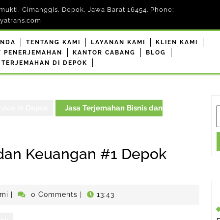
mukti, Cimanggis, Depok, Jawa Barat 16454. Phone:
yatrans.com
ANDA
TENTANG KAMI
LAYANAN KAMI
KLIEN KAMI
F PENERJEMAHAN
KANTOR CABANG
BLOG
 TERJEMAHAN DI DEPOK
rvice in Depok
Jasa Terjemahan Bisnis dan
S
f
 dan Keuangan #1 Depok
penerjemahdepokresmi
mi
|
0 Comments
|
13:43