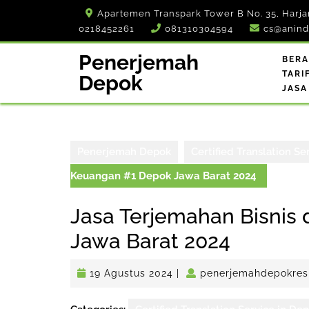
Skip
Apartemen Transpark Tower B No. 35, Harja
to
0218452261
081310304594
cs@anind
content
Penerjemah
BER
TARI
Depok
JASA
Penerjemah Depok
Certified Translation Se
Keuangan #1 Depok Jawa Barat 2024
Jasa Terjemahan Bisnis
Jawa Barat 2024
19
19 Agustus 2024
|
penerjemahdepokres
Agustus
2024