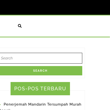
earch
or:
POS-POS TERBARU
Penerjemah Mandarin Tersumpah Murah