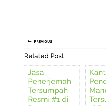
Navigasi
PREVIOUS
pos
Previous
Related Post
post:
Jasa
Kant
Penerjemah
Pen
Tersumpah
Mand
Resmi #1 di
Ter