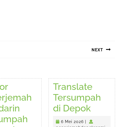
NEXT
Next
post:
or
Translate
erjemah
Tersumpah
Translat
arin
di Depok
Tersum
sumpah
6
6 Mei 2026
|