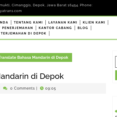
mukti, Cimanggis, Depok, Jawa Barat 16454. Phone:
yatrans.com
ANDA
TENTANG KAMI
LAYANAN KAMI
KLIEN KAMI
F PENERJEMAHAN
KANTOR CABANG
BLOG
 TERJEMAHAN DI DEPOK
Translate Bahasa Mandarin di Depok
S
f
Mandarin di Depok
penerjemahdepokresmi
|
0 Comments
|
09:05