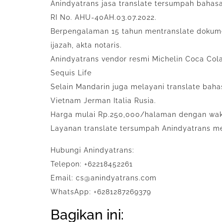
Anindyatrans jasa translate tersumpah bahas
RI No. AHU-40AH.03.07.2022.
Berpengalaman 15 tahun mentranslate dokumen
ijazah, akta notaris.
Anindyatrans vendor resmi Michelin Coca Col
Sequis Life
Selain Mandarin juga melayani translate bah
Vietnam Jerman Italia Rusia.
Harga mulai Rp.250,000/halaman dengan wakt
Layanan translate tersumpah Anindyatrans me
Hubungi Anindyatrans:
Telepon: +62218452261
Email: cs@anindyatrans.com
WhatsApp: +6281287269379
Bagikan ini: