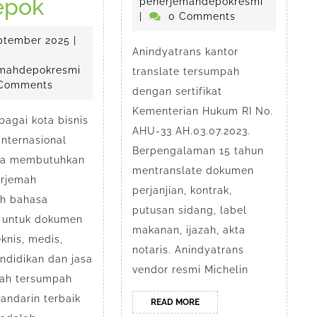
Kantor
di
epok
Mei
penerjem
penerjemahdepokresmi
2026
|
0 Comments
Penerjemah
Depok
11
ptember 2025
|
Anindyatrans kantor
Mandarin
esmi
September
2025
penerjemahdepokresmi
mahdepokresmi
translate tersumpah
Tersumpah
Comments
dengan sertifikat
di
Kementerian Hukum RI No.
agai kota bisnis
AHU-33 AH.03.07.2023.
Depok
internasional
Berpengalaman 15 tahun
sa membutuhkan
mentranslate dokumen
erjemah
perjanjian, kontrak,
h bahasa
putusan sidang, label
 untuk dokumen
makanan, ijazah, akta
knis, medis,
notaris. Anindyatrans
endidikan dan jasa
vendor resmi Michelin
ah tersumpah
andarin terbaik
READ
READ MORE
MORE