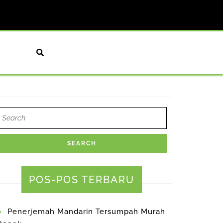
earch
or:
POS-POS TERBARU
Penerjemah Mandarin Tersumpah Murah