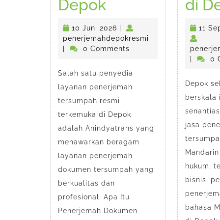
Jasa
Depok
di D
Penerjemah
10
10 Juni 2026
|
11 Se
Tersumpah
Juni
penerjemahdepokr
penerjemahdepokresmi
2026
|
0 Comments
penerje
Resmi
|
0 
Salah satu penyedia
#1
Depok seb
layanan penerjemah
di
berskala 
tersumpah resmi
Depok
senantia
terkemuka di Depok
jasa pen
adalah Anindyatrans yang
tersumpa
menawarkan beragam
Mandarin
layanan penerjemah
hukum, te
dokumen tersumpah yang
bisnis, p
berkualitas dan
penerjem
profesional. Apa Itu
bahasa M
Penerjemah Dokumen