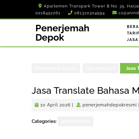
Skip
Apartemen Transpark Tower B No. 35, Harja
to
0218452261
081310304594
cs@anind
content
Penerjemah
BER
TARI
Depok
JASA
Penerjemah Depok
jasa translate
Jasa 
Jasa Translate Bahasa 
10
10 April 2026
|
penerjemahdepokresmi
April
2026
Categories:
jasa translate