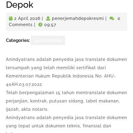
Depok
2
penerjemahd
2 April 2026
|
penerjemahdepokresmi
|
0
April
Comments
|
09:57
2026
Categories:
jasa translate
Anindyatrans adalah penyedia jasa translate dokumen
tersumpah yang telah memiliki sertifikat dari
Kementerian Hukum Republik Indonesia No. AHU-
40AH.03.07.2022.
Telah berpengalaman 15 tahun mentranslate dokumen
perjanjian, kontrak, putusan sidang, label makanan,
ijazah, akta notaris.
Anindyatrans adalah penyedia jasa translate dokumen
yang tepat untuk dokumen teknis, finansial dan