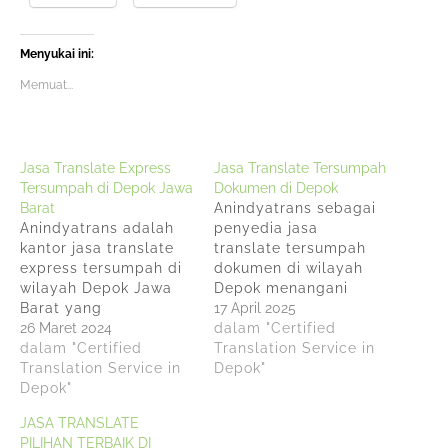
Menyukai ini:
Memuat...
Jasa Translate Express
Jasa Translate Tersumpah
Tersumpah di Depok Jawa
Dokumen di Depok
Barat
Anindyatrans sebagai
Anindyatrans adalah
penyedia jasa
kantor jasa translate
translate tersumpah
express tersumpah di
dokumen di wilayah
wilayah Depok Jawa
Depok menangani
Barat yang
segala hal mulai dari
17 April 2025
menyediakan layanan
26 Maret 2024
dokumen hukum
dalam "Certified
translate express
dalam "Certified
hingga kontrak bisnis
Translation Service in
tersumpah untuk
Translation Service in
dan dokumen pribadi
Depok"
dokumen hukum,
Depok"
dimana Anindyatrans
keuangan, teknis,
telah memiliki surat
JASA TRANSLATE
akademik, dan pribadi
keputusan dari
PILIHAN TERBAIK DI