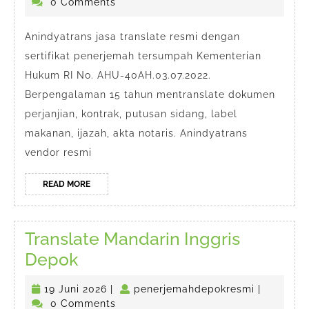
Mei
0 Comments
di
2026
Dep
Anindyatrans jasa translate resmi dengan
sertifikat penerjemah tersumpah Kementerian
Hukum RI No. AHU-40AH.03.07.2022.
Berpengalaman 15 tahun mentranslate dokumen
perjanjian, kontrak, putusan sidang, label
makanan, ijazah, akta notaris. Anindyatrans
vendor resmi
READ
READ MORE
MORE
Translate Mandarin Inggris
Translate
Depok
Mandarin
19
penerjema
19 Juni 2026
|
penerjemahdepokresmi
|
Inggris
Juni
0 Comments