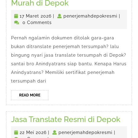
Jasa
Murah di Depok
Translate
17
penerje
17 Maret 2026
|
penerjemahdepokresmi
|
Tersumpah
Maret
0 Comments
Murah
2026
di
Pernah ngalamin dokumen ditolak gara-gara
bukan ditranslate penerjemah tersumpah? lalu
Depok
bingung nyari jasa translate tersumpah di Depok?
santai bro Anindyatrans siap bantu. Kenapa Harus
Anindyatrans? Memiliki sertifikat penerjemah
tersumpah dari
READ
READ MORE
MORE
Jasa
Jasa Translate Resmi di Depok
Tran
22
penerjema
22 Mei 2026
|
penerjemahdepokresmi
|
Resm