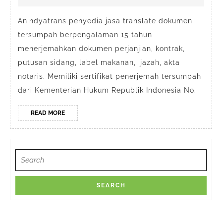
Depok
2026
Anindyatrans penyedia jasa translate dokumen
tersumpah berpengalaman 15 tahun
menerjemahkan dokumen perjanjian, kontrak,
putusan sidang, label makanan, ijazah, akta
notaris. Memiliki sertifikat penerjemah tersumpah
dari Kementerian Hukum Republik Indonesia No.
READ
READ MORE
MORE
Search
for: