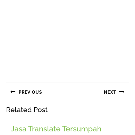
mentranslate
berbagai…
Navigasi
PREVIOUS
NEXT
pos
Previous
Next
Related Post
post:
post:
Jasa Translate Tersumpah