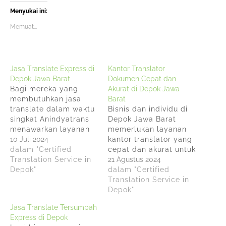
Menyukai ini:
Memuat...
Jasa Translate Express di
Kantor Translator
Depok Jawa Barat
Dokumen Cepat dan
Bagi mereka yang
Akurat di Depok Jawa
membutuhkan jasa
Barat
translate dalam waktu
Bisnis dan individu di
singkat Anindyatrans
Depok Jawa Barat
menawarkan layanan
memerlukan layanan
express. Dengan
10 Juli 2024
kantor translator yang
layanan ini, dokumen
dalam "Certified
cepat dan akurat untuk
dapat ditranslate
Translation Service in
berbagai keperluan,
21 Agustus 2024
dalam waktu yang
Depok"
mulai dari dokumen
dalam "Certified
lebih cepat, bahkan
hukum hingga materi
Translation Service in
selesai pada hari yang
pemasaran.
Depok"
sama. Harga
Keberadaan kantor
Jasa Translate Tersumpah
Kompetitif Meskipun
translator dokumen
Express di Depok
menawarkan kualitas
yang berkualitas di