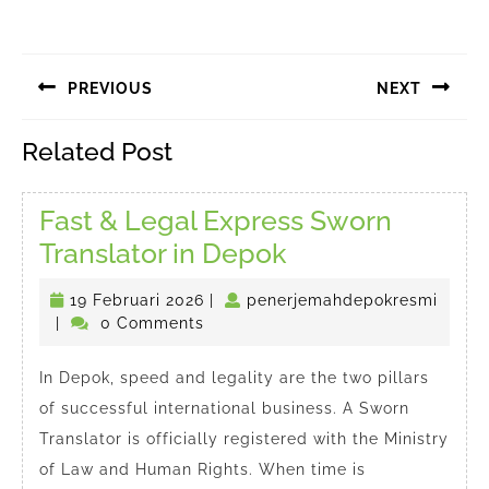
Navigasi
PREVIOUS
NEXT
pos
Previous
Next
Related Post
post:
post:
Fast & Legal Express Sworn
Fast
Translator in Depok
&
19
19 Februari 2026
|
penerjemahdepokresmi
Legal
penerjemahdepokresmi
Februari
|
0 Comments
Express
2026
Sworn
In Depok, speed and legality are the two pillars
of successful international business. A Sworn
Translator
Translator is officially registered with the Ministry
in
of Law and Human Rights. When time is
Depok