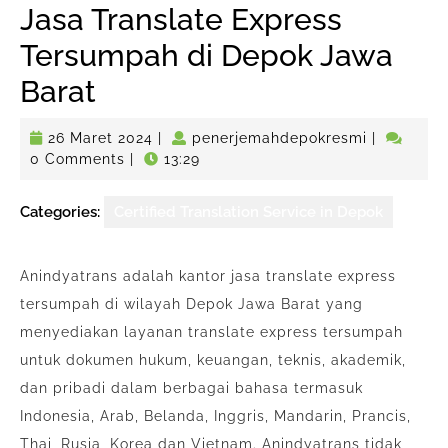
Jasa Translate Express
Tersumpah di Depok Jawa
Barat
26
penerjema
26 Maret 2024
|
penerjemahdepokresmi
|
Maret
0 Comments
|
13:29
2024
Categories:
Certified Translation Service in Depok
Anindyatrans adalah kantor jasa translate express
tersumpah di wilayah Depok Jawa Barat yang
menyediakan layanan translate express tersumpah
untuk dokumen hukum, keuangan, teknis, akademik,
dan pribadi dalam berbagai bahasa termasuk
Indonesia, Arab, Belanda, Inggris, Mandarin, Prancis,
Thai, Rusia, Korea dan Vietnam. Anindyatrans tidak