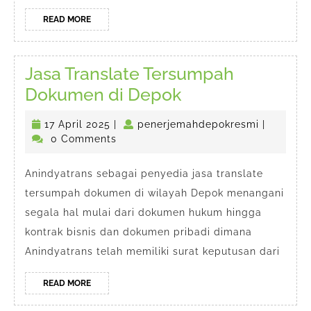
READ
READ MORE
MORE
Jasa Translate Tersumpah
Jasa
Dokumen di Depok
Translate
17
penerjem
17 April 2025
|
penerjemahdepokresmi
|
Tersumpah
April
0 Comments
Dokumen
2025
di
Anindyatrans sebagai penyedia jasa translate
tersumpah dokumen di wilayah Depok menangani
Depok
segala hal mulai dari dokumen hukum hingga
kontrak bisnis dan dokumen pribadi dimana
Anindyatrans telah memiliki surat keputusan dari
READ
READ MORE
MORE