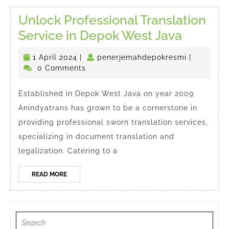
Unlock Professional Translation
Unlock
Service in Depok West Java
Profess
1
penerjema
1 April 2024
|
penerjemahdepokresmi
|
Transla
April
0 Comments
Service
2024
in
Established in Depok West Java on year 2009
Anindyatrans has grown to be a cornerstone in
Depok
providing professional sworn translation services,
West
specializing in document translation and
Java
legalization. Catering to a
READ
READ MORE
MORE
Search
for: