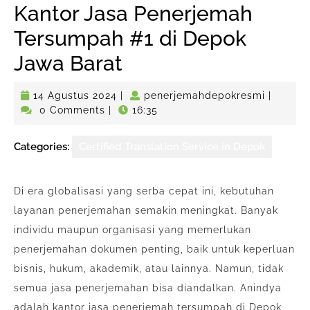
Kantor Jasa Penerjemah
Tersumpah #1 di Depok
Jawa Barat
14
penerje
14 Agustus 2024
|
penerjemahdepokresmi
|
Agustus
0 Comments
|
16:35
2024
Categories:
Certified Translation Service in Depok
Di era globalisasi yang serba cepat ini, kebutuhan
layanan penerjemahan semakin meningkat. Banyak
individu maupun organisasi yang memerlukan
penerjemahan dokumen penting, baik untuk keperluan
bisnis, hukum, akademik, atau lainnya. Namun, tidak
semua jasa penerjemahan bisa diandalkan. Anindya
adalah kantor jasa penerjemah tersumpah di Depok