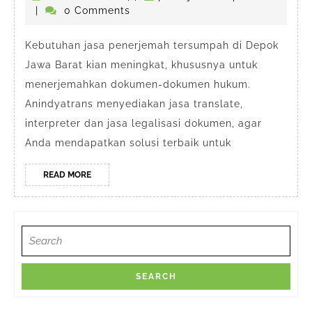
Penerjemah
penerjemahdepokresmi
Februari
|
0 Comments
Tersumpah
2024
di
Kebutuhan jasa penerjemah tersumpah di Depok
Jawa Barat kian meningkat, khususnya untuk
Depok
menerjemahkan dokumen-dokumen hukum.
Jawa
Anindyatrans menyediakan jasa translate,
Barat
interpreter dan jasa legalisasi dokumen, agar
Anda mendapatkan solusi terbaik untuk
READ
READ MORE
MORE
Search
for: