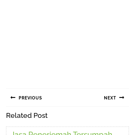
Navigasi
PREVIOUS
NEXT
pos
Previous
Next
Related Post
post:
post:
Jasa Penerjemah Tersumpah