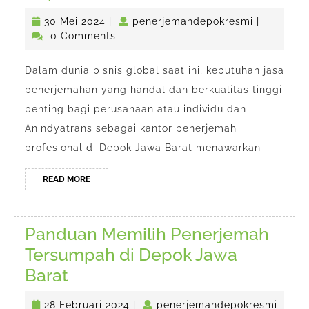
Berkualitas
30
penerjema
30 Mei 2024
|
penerjemahdepokresmi
|
di
Mei
0 Comments
Depok
2024
Jawa
Dalam dunia bisnis global saat ini, kebutuhan jasa
penerjemahan yang handal dan berkualitas tinggi
Barat
penting bagi perusahaan atau individu dan
Anindyatrans sebagai kantor penerjemah
profesional di Depok Jawa Barat menawarkan
READ
READ MORE
MORE
Panduan Memilih Penerjemah
Tersumpah di Depok Jawa
Panduan
Barat
Memilih
28
28 Februari 2024
|
penerjemahdepokresmi