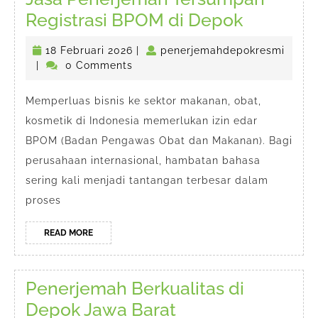
Jasa
Registrasi BPOM di Depok
Penerje
18
18 Februari 2026
|
penerjemahdepokresmi
Tersump
penerjemahdepokresmi
Februari
|
0 Comments
Registras
2026
BPOM
Memperluas bisnis ke sektor makanan, obat,
kosmetik di Indonesia memerlukan izin edar
di
BPOM (Badan Pengawas Obat dan Makanan). Bagi
Depok
perusahaan internasional, hambatan bahasa
sering kali menjadi tantangan terbesar dalam
proses
READ
READ MORE
MORE
Penerjemah Berkualitas di
Penerjemah
Depok Jawa Barat