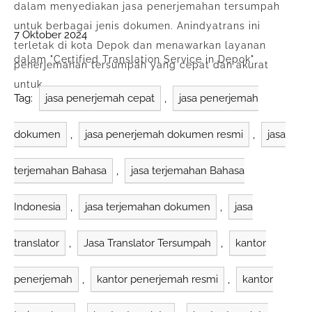
dalam menyediakan jasa penerjemahan tersumpah
untuk berbagai jenis dokumen. Anindyatrans ini
7 Oktober 2024
terletak di kota Depok dan menawarkan layanan
dalam "Certified Translation Service in Depok"
penerjemahan tersumpah yang cepat dan akurat
untuk…
Tag:
jasa penerjemah cepat
,
jasa penerjemah
dokumen
,
jasa penerjemah dokumen resmi
,
jasa
terjemahan Bahasa
,
jasa terjemahan Bahasa
Indonesia
,
jasa terjemahan dokumen
,
jasa
translator
,
Jasa Translator Tersumpah
,
kantor
penerjemah
,
kantor penerjemah resmi
,
kantor