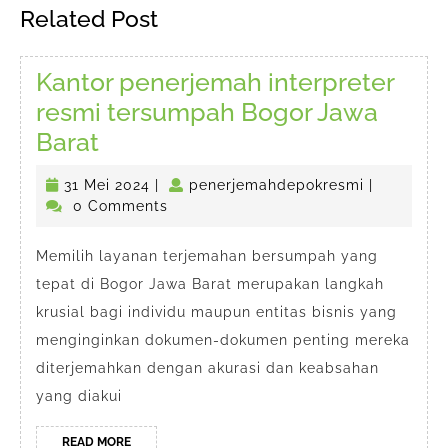
Previous
Next
Related Post
post:
post:
Kantor penerjemah interpreter
resmi tersumpah Bogor Jawa
Kantor
Barat
penerjemah
31
penerjema
31 Mei 2024
|
penerjemahdepokresmi
|
interpreter
Mei
0 Comments
resmi
2024
tersumpah
Memilih layanan terjemahan bersumpah yang
tepat di Bogor Jawa Barat merupakan langkah
Bogor
krusial bagi individu maupun entitas bisnis yang
Jawa
menginginkan dokumen-dokumen penting mereka
Barat
diterjemahkan dengan akurasi dan keabsahan
yang diakui
READ
READ MORE