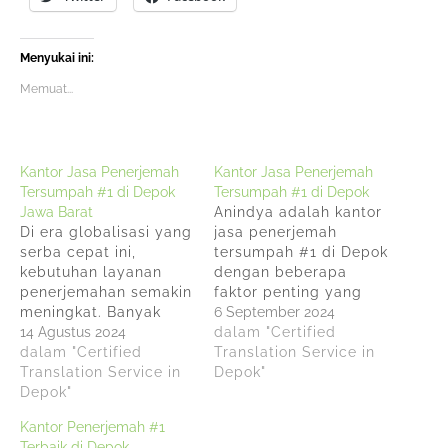
Menyukai ini:
Memuat...
Kantor Jasa Penerjemah
Kantor Jasa Penerjemah
Tersumpah #1 di Depok
Tersumpah #1 di Depok
Jawa Barat
Anindya adalah kantor
Di era globalisasi yang
jasa penerjemah
serba cepat ini,
tersumpah #1 di Depok
kebutuhan layanan
dengan beberapa
penerjemahan semakin
faktor penting yang
meningkat. Banyak
perlu Anda
6 September 2024
individu maupun
14 Agustus 2024
pertimbangkan:
dalam "Certified
organisasi yang
dalam "Certified
Kredibilitas dan
Translation Service in
memerlukan
Translation Service in
Pengalaman: Anindya
Depok"
penerjemahan
Depok"
adalah kantor jasa
dokumen penting, baik
penerjemah tersumpah
Kantor Penerjemah #1
untuk keperluan bisnis,
#1 di Depok yang
Terbaik di Depok