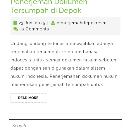
Penerjemah Dokumen
Penerjemah
Tersumpah di Depok
Dokumen
23
penerjema
23 Juni 2025
|
penerjemahdepokresmi
|
Tersumpah
Juni
0 Comments
di
2025
Depok
Undang-undang Indonesia mewajibkan adanya
terjemahan tersumpah ke dalam bahasa
Indonesia untuk semua dokumen hukum sebelum
dapat dengan sah digunakan dalam sistem
hukum Indonesia. Penerjemahan dokumen hukum
memerlukan penerjemah tersumpah untuk
READ
READ MORE
MORE
Search
for: