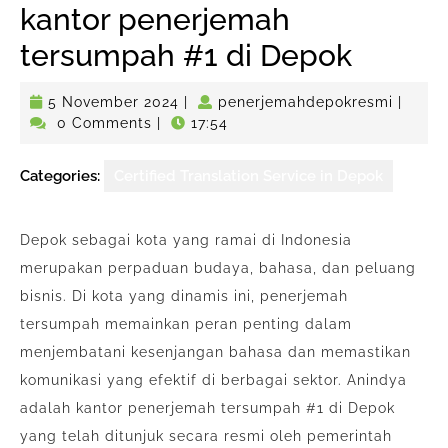
kantor penerjemah
tersumpah #1 di Depok
5
penerj
5 November 2024
|
penerjemahdepokresmi
|
November
0 Comments
|
17:54
2024
Categories:
Certified Translation Service in Depok
Depok sebagai kota yang ramai di Indonesia
merupakan perpaduan budaya, bahasa, dan peluang
bisnis. Di kota yang dinamis ini, penerjemah
tersumpah memainkan peran penting dalam
menjembatani kesenjangan bahasa dan memastikan
komunikasi yang efektif di berbagai sektor. Anindya
adalah kantor penerjemah tersumpah #1 di Depok
yang telah ditunjuk secara resmi oleh pemerintah