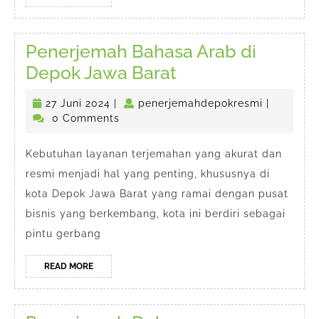
MORE
Penerjemah Bahasa Arab di
Penerjemah
Depok Jawa Barat
Bahasa
27
penerjema
27 Juni 2024
|
penerjemahdepokresmi
|
Arab
Juni
0 Comments
di
2024
Depok
Kebutuhan layanan terjemahan yang akurat dan
resmi menjadi hal yang penting, khususnya di
Jawa
kota Depok Jawa Barat yang ramai dengan pusat
Barat
bisnis yang berkembang, kota ini berdiri sebagai
pintu gerbang
READ
READ MORE
MORE