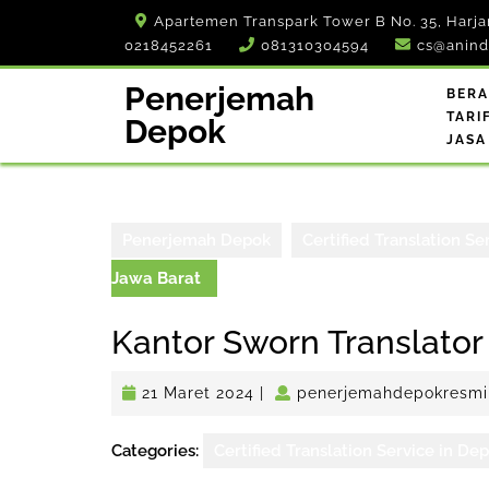
Skip
Apartemen Transpark Tower B No. 35, Harja
to
0218452261
081310304594
cs@anind
content
Penerjemah
BER
TARI
Depok
JASA
Penerjemah Depok
Certified Translation Se
Jawa Barat
Kantor Sworn Translator
21
21 Maret 2024
|
penerjemahdepokresmi
Maret
2024
Categories:
Certified Translation Service in De