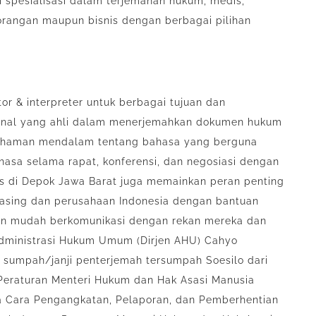
 spesialisasi dalam terjemahan hukum, medis,
rorangan maupun bisnis dengan berbagai pilihan
or & interpreter untuk berbagai tujuan dan
ional yang ahli dalam menerjemahkan dokumen hukum
mahaman mendalam tentang bahasa yang berguna
asa selama rapat, konferensi, dan negosiasi dengan
ans di Depok Jawa Barat juga memainkan peran penting
s asing dan perusahaan Indonesia dengan bantuan
gan mudah berkomunikasi dengan rekan mereka dan
 Administrasi Hukum Umum (Dirjen AHU) Cahyo
sumpah/janji penterjemah tersumpah Soesilo dari
Peraturan Menteri Hukum dan Hak Asasi Manusia
a Cara Pengangkatan, Pelaporan, dan Pemberhentian