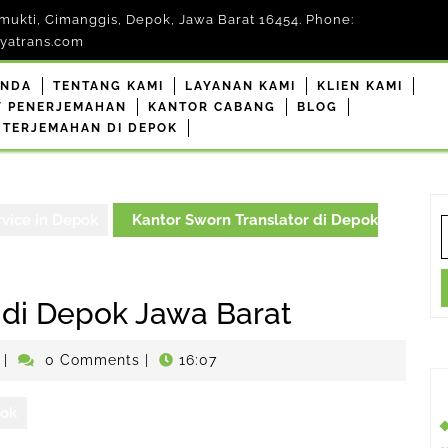
mukti, Cimanggis, Depok, Jawa Barat 16454. Phone:
yatrans.com
ANDA
TENTANG KAMI
LAYANAN KAMI
KLIEN KAMI
F PENERJEMAHAN
KANTOR CABANG
BLOG
 TERJEMAHAN DI DEPOK
rvice in Depok
Kantor Sworn Translator di Depok
S
f
 di Depok Jawa Barat
penerjemahdepokresmi
|
0 Comments
|
16:07
pok