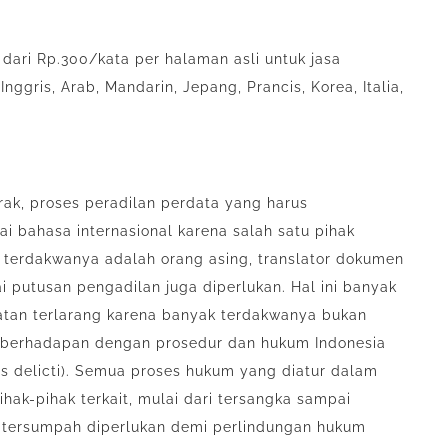
ari Rp.300/kata per halaman asli untuk jasa
ggris, Arab, Mandarin, Jepang, Prancis, Korea, Italia,
ak, proses peradilan perdata yang harus
i bahasa internasional karena salah satu pihak
a terdakwanya adalah orang asing, translator dokumen
 putusan pengadilan juga diperlukan. Hal ini banyak
atan terlarang karena banyak terdakwanya bukan
s berhadapan dengan prosedur dan hukum Indonesia
us delicti). Semua proses hukum yang diatur dalam
hak-pihak terkait, mulai dari tersangka sampai
or tersumpah diperlukan demi perlindungan hukum