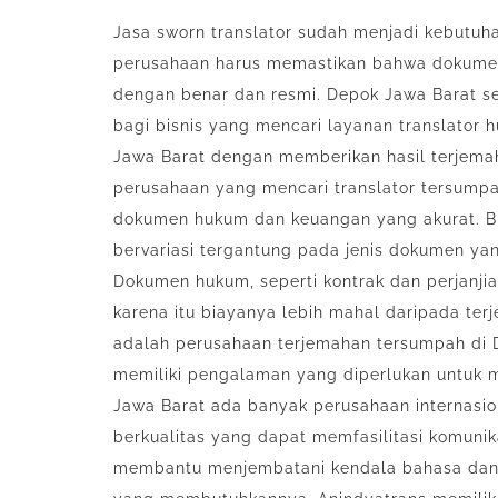
Jasa sworn translator sudah menjadi kebutuha
perusahaan harus memastikan bahwa dokumen
dengan benar dan resmi. Depok Jawa Barat se
bagi bisnis yang mencari layanan translator 
Jawa Barat dengan memberikan hasil terjemah
perusahaan yang mencari translator tersum
dokumen hukum dan keuangan yang akurat. Bi
bervariasi tergantung pada jenis dokumen ya
Dokumen hukum, seperti kontrak dan perjanji
karena itu biayanya lebih mahal daripada te
adalah perusahaan terjemahan tersumpah di 
memiliki pengalaman yang diperlukan untuk 
Jawa Barat ada banyak perusahaan internasi
berkualitas yang dapat memfasilitasi komuni
membantu menjembatani kendala bahasa dan 