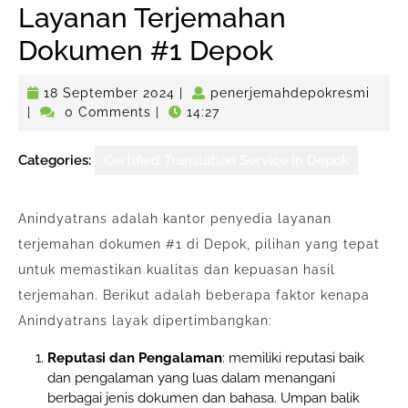
Layanan Terjemahan
Dokumen #1 Depok
18
pene
18 September 2024
|
penerjemahdepokresmi
September
|
0 Comments
|
14:27
2024
Categories:
Certified Translation Service in Depok
Anindyatrans adalah kantor penyedia layanan
terjemahan dokumen #1 di Depok, pilihan yang tepat
untuk memastikan kualitas dan kepuasan hasil
terjemahan. Berikut adalah beberapa faktor kenapa
Anindyatrans layak dipertimbangkan:
Reputasi dan Pengalaman
: memiliki reputasi baik
dan pengalaman yang luas dalam menangani
berbagai jenis dokumen dan bahasa. Umpan balik