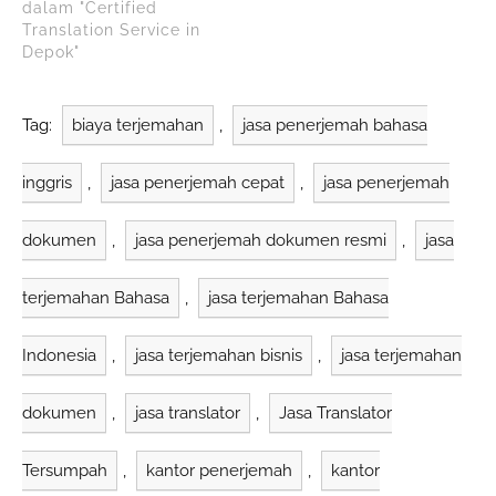
berpengalaman, dan
dalam "Certified
layanan penerjemahan
pemerintah Indonesia.
memiliki reputasi baik.
Translation Service in
tersumpah yang cepat
Penerjemah tersumpah
Anindyatrans adalah
Depok"
dan akurat untuk…
Anindyatrans memiliki
kantor penerjemah
kualifikasi…
tersumpah terbaik di
Depok dengan
Tag:
biaya terjemahan
,
jasa penerjemah bahasa
pertimbangan sebagai
berikut: Berlokasi
inggris
,
jasa penerjemah cepat
,
jasa penerjemah
strategis di Depok
dekat dengan Timur
bisnis dan instansi
dokumen
,
jasa penerjemah dokumen resmi
,
jasa
pemerintah Memiliki
penerjemah
profesional yang
terjemahan Bahasa
,
jasa terjemahan Bahasa
berpengalaman di
berbagai bidang
Indonesia
,
jasa terjemahan bisnis
,
jasa terjemahan
Menawarkan…
dokumen
,
jasa translator
,
Jasa Translator
Tersumpah
,
kantor penerjemah
,
kantor