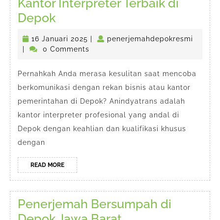
Kantor Interpreter Terbaik di
Kantor
Depok
Interpreter
16
penerj
16 Januari 2025
|
penerjemahdepokresmi
Terbaik
Januari
|
0 Comments
di
2025
Depok
Pernahkah Anda merasa kesulitan saat mencoba
berkomunikasi dengan rekan bisnis atau kantor
pemerintahan di Depok? Anindyatrans adalah
kantor interpreter profesional yang andal di
Depok dengan keahlian dan kualifikasi khusus
dengan
READ
READ MORE
MORE
Penerjemah Bersumpah di
Penerjemah
Depok Jawa Barat