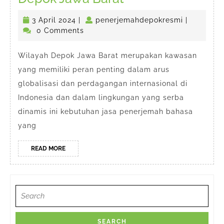
Bersumpah
3
penerjema
3 April 2024
|
penerjemahdepokresmi
|
di
April
0 Comments
Depok
2024
Jawa
Wilayah Depok Jawa Barat merupakan kawasan
yang memiliki peran penting dalam arus
Barat
globalisasi dan perdagangan internasional di
Indonesia dan dalam lingkungan yang serba
dinamis ini kebutuhan jasa penerjemah bahasa
yang
READ
READ MORE
MORE
Search
for: