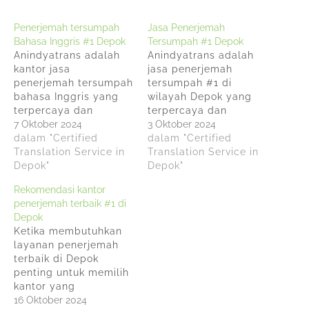
Penerjemah tersumpah
Jasa Penerjemah
Bahasa Inggris #1 Depok
Tersumpah #1 Depok
Anindyatrans adalah
Anindyatrans adalah
kantor jasa
jasa penerjemah
penerjemah tersumpah
tersumpah #1 di
bahasa Inggris yang
wilayah Depok yang
terpercaya dan
terpercaya dan
berpengalaman di
7 Oktober 2024
profesional, membantu
3 Oktober 2024
Depok. Anindyatrans
dalam "Certified
Anda menemukan
dalam "Certified
telah berdiri sejak
Translation Service in
solusi terbaik untuk
Translation Service in
tahun 2010 dan
Depok"
kebutuhan
Depok"
memiliki reputasi yang
penerjemahan Anda.
Rekomendasi kantor
baik dalam
Jasa penerjemah
penerjemah terbaik #1 di
menyediakan jasa
tersumpah
Depok
penerjemahan
Anindyatrans adalah
Ketika membutuhkan
tersumpah untuk
layanan penerjemahan
layanan penerjemah
berbagai jenis
#1 yang dilakukan oleh
terbaik di Depok
dokumen.
penerjemah
penting untuk memilih
Anindyatrans ini
profesional yang telah
kantor yang
terletak di kota Depok
disumpah dan diakui
terpercaya,
16 Oktober 2024
dan menawarkan
secara resmi oleh