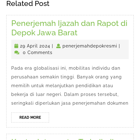
Related Post
post:
post:
Penerjemah Ijazah dan Rapot di
Penerjemah
Depok Jawa Barat
Ijazah
29
penerjem
29 April 2024
|
penerjemahdepokresmi
|
dan
April
0 Comments
Rapot
2024
di
Pada era globalisasi ini, mobilitas individu dan
perusahaan semakin tinggi. Banyak orang yang
Depok
memilih untuk melanjutkan pendidikan atau
Jawa
bekerja di luar negeri. Dalam proses tersebut,
Barat
seringkali diperlukan jasa penerjemahan dokumen
READ
READ MORE
MORE