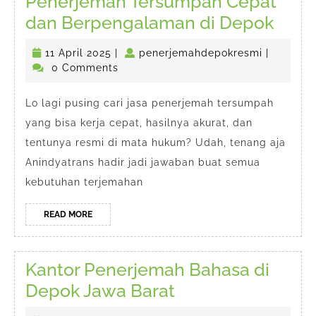
Penerjemah Tersumpah Cepat
Pene
dan Berpengalaman di Depok
Ters
11
penerjem
11 April 2025
|
penerjemahdepokresmi
|
Cepa
April
0 Comments
dan
2025
Berp
Lo lagi pusing cari jasa penerjemah tersumpah
yang bisa kerja cepat, hasilnya akurat, dan
di
tentunya resmi di mata hukum? Udah, tenang aja
Dep
Anindyatrans hadir jadi jawaban buat semua
kebutuhan terjemahan
READ
READ MORE
MORE
Kantor Penerjemah Bahasa di
Kantor
Depok Jawa Barat
Penerjemah