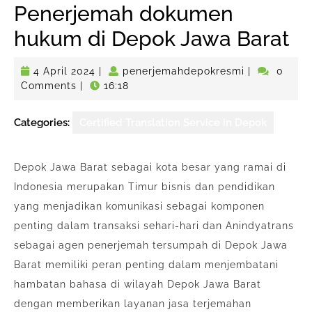
Penerjemah dokumen
hukum di Depok Jawa Barat
4
penerjemahd
4 April 2024
|
penerjemahdepokresmi
|
0
April
Comments
|
16:18
2024
Categories:
Certified Translation Service in Depok
Depok Jawa Barat sebagai kota besar yang ramai di
Indonesia merupakan Timur bisnis dan pendidikan
yang menjadikan komunikasi sebagai komponen
penting dalam transaksi sehari-hari dan Anindyatrans
sebagai agen penerjemah tersumpah di Depok Jawa
Barat memiliki peran penting dalam menjembatani
hambatan bahasa di wilayah Depok Jawa Barat
dengan memberikan layanan jasa terjemahan