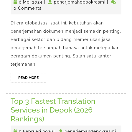
6
penerjemah
6 Mei 2024
|
penerjemahdepokresmi
|
Bahasa
Mei
0 Comments
di
2024
Depok
Di era globalisasi saat ini, kebutuhan akan
penerjemahan dokumen menjadi semakin penting.
Jawa
Berbagai sektor dan bidang memerlukan jasa
Barat
penerjemah tersumpah bahasa untuk melegalkan
beragam dokumen penting. Salah satu kantor
terjemahan
READ
READ MORE
MORE
Top 3 Fastest Translation
Services in Depok (2026
Top
Rankings)
3
5
penerj
5 Februari 2026
|
penerjemahdepokresmi