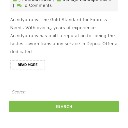
Fastest
Februari
|
0 Comments
Translation
2026
Services
Anindyatrans: The Gold Standard for Express
Needs With over 15 years of experience,
in
Anindyatrans has built a reputation for being the
Depok
fastest sworn translation service in Depok. Offer a
(2026
dedicated
Rankings)
READ
READ MORE
MORE
Search
for: