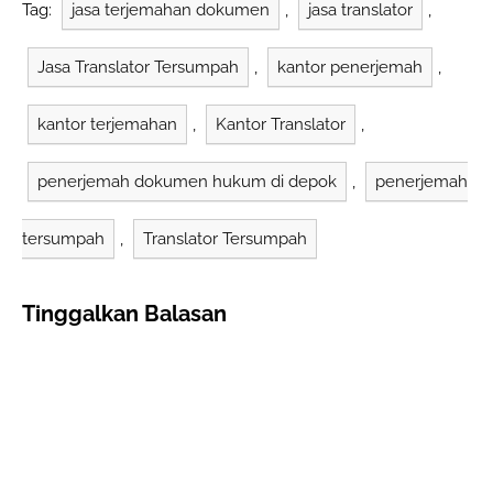
dalam lingkungan
Tag:
jasa terjemahan dokumen
,
jasa translator
,
multibahasa. Berikut
ini adalah beberapa
Jasa Translator Tersumpah
,
kantor penerjemah
,
keuntungan utama
bekerja sama dengan
Anindyatrans penyedia
kantor terjemahan
,
Kantor Translator
,
layanan penerjemahan
tersumpah di Depok
Jawa Barat: Akurasi
penerjemah dokumen hukum di depok
,
penerjemah
dan Keandalan:
Anindyatrans…
tersumpah
,
Translator Tersumpah
Tinggalkan Balasan