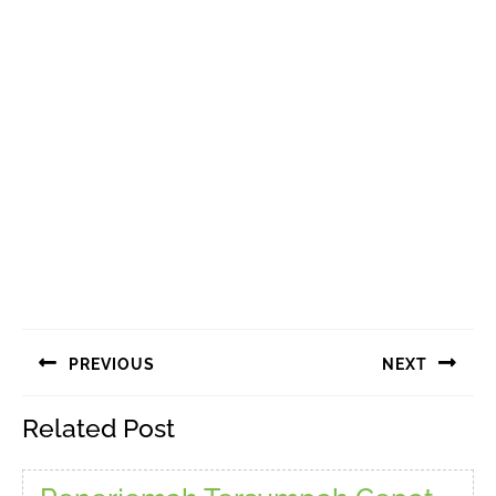
Navigasi
PREVIOUS
NEXT
pos
Previous
Next
Related Post
post:
post: