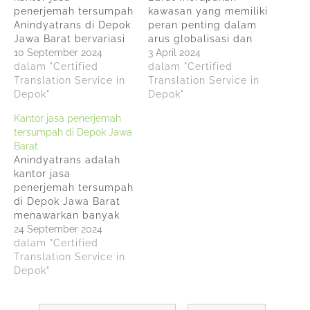
penerjemah tersumpah
kawasan yang memiliki
Anindyatrans di Depok
peran penting dalam
Jawa Barat bervariasi
arus globalisasi dan
tergantung pada
10 September 2024
perdagangan
3 April 2024
beberapa faktor,
dalam "Certified
internasional di
dalam "Certified
seperti: Jumlah Kata
Translation Service in
Indonesia dan dalam
Translation Service in
atau Halaman:
Depok"
lingkungan yang serba
Depok"
Semakin banyak kata
dinamis ini kebutuhan
Kantor jasa penerjemah
atau halaman yang
jasa penerjemah
tersumpah di Depok Jawa
perlu diterjemahkan,
bahasa yang
Barat
semakin tinggi biaya
bersumpah menjadi
Anindyatrans adalah
yang dikenakan.
krusial. Anindyatrans
kantor jasa
Bahasa Sumber dan
sebagai kantor
penerjemah tersumpah
Bahasa Tujuan:
penerjemah
di Depok Jawa Barat
Penerjemahan antara
bersumpah bukan
menawarkan banyak
bahasa yang kurang
hanya sekadar
manfaat yang secara
24 September 2024
umum atau bahasa
menerjemahkan dari
signifikan dapat
dalam "Certified
dengan terminologi…
satu bahasa ke bahasa
meningkatkan
Translation Service in
lain tapi juga…
komunikasi, kepatuhan,
Depok"
dan kesuksesan Anda
secara keseluruhan