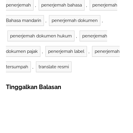
kemasan atau label
penerjemah
,
penerjemah bahasa
,
penerjemah
makanan yang sah
dan…
Bahasa mandarin
,
penerjemah dokumen
,
penerjemah dokumen hukum
,
penerjemah
dokumen pajak
,
penerjemah label
,
penerjemah
tersumpah
,
translate resmi
Tinggalkan Balasan