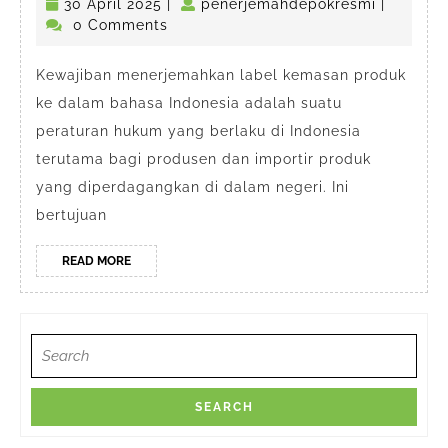
30
penerjem
30 April 2025
|
penerjemahdepokresmi
|
kemasan
April
0 Comments
produk
2025
di
Kewajiban menerjemahkan label kemasan produk
ke dalam bahasa Indonesia adalah suatu
Depok
peraturan hukum yang berlaku di Indonesia
terutama bagi produsen dan importir produk
yang diperdagangkan di dalam negeri. Ini
bertujuan
READ
READ MORE
MORE
Search
for: