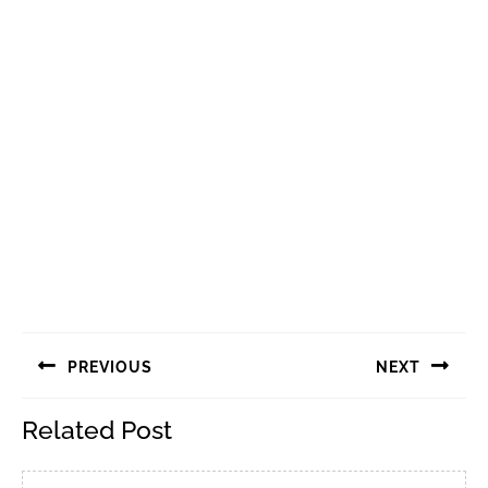
Navigasi
PREVIOUS
NEXT
pos
Previous
Next
Related Post
post:
post: