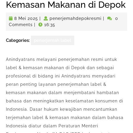
Kemasan Makanan di Depok
8
penerjemahde
8 Mei 2025
|
penerjemahdepokresmi
|
0
Mei
Comments
|
16:35
2025
Categories:
penerjemah label
Anindyatrans melayani penerjemahan resmi untuk
label & kemasan makanan di Depok dan sebagai
profesional di bidang ini Anindyatrans menyadari
peran penting layanan penerjemahan label &
kemasan makanan dalam menjembatani hambatan
bahasa dan meningkatkan keselamatan konsumen di
Indonesia. Dasar hukum kewajiban mencantumkan
terjemahan label & kemasan makanan dalam bahasa
Indonesia diatur dalam Peraturan Menteri