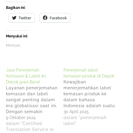
Bagikan ini:
Twitter
Facebook
Menyukai ini:
Memuat...
Jasa Penerjemah
Penerjemah label
Kemasan & Label #1
kemasan produk di Depok
Depok jawa Barat
Kewajiban
Layanan penerjemahan
menerjemahkan label
kemasan dan label
kemasan produk ke
sangat penting dalam
dalam bahasa
era globalisasi saat ini.
Indonesia adalah suatu
Dengan semakin
peraturan hukum yang
30 April 2025
banyaknya produk
9 Oktober 2024
berlaku di Indonesia
dalam "penerjemah
yang dipasarkan
dalam "Certified
terutama bagi
label"
secara internasional,
Translation Service in
produsen dan importir