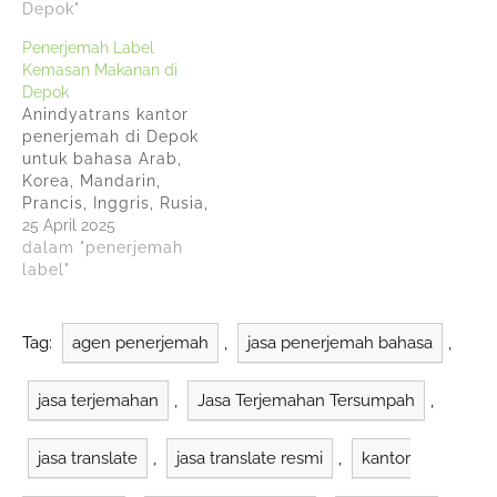
kebutuhan untuk
Depok"
produk yang
menerjemahkan
diperdagangkan di
Penerjemah Label
informasi pada
dalam negeri. Ini
Kemasan Makanan di
kemasan dan label
bertujuan agar
Depok
menjadi semakin
konsumen dapat
Anindyatrans kantor
mendesak. Layanan ini
memahami informasi
penerjemah di Depok
tidak hanya membantu
yang tertera pada
untuk bahasa Arab,
dalam mematuhi
label dengan mudah
Korea, Mandarin,
peraturan lokal, tetapi
dan jelas.
Prancis, Inggris, Rusia,
juga meningkatkan
Anindyatrans adalah
Jerman, Spanyol,
25 April 2025
pengalaman pengguna
salah satu penyedia
Italia, Vietnam, dan
dalam "penerjemah
dan memperkuat
jasa terjemahan…
Thailand. Anindyatrans
label"
merek di pasar…
telah melayani jasa
penerjemahan
tersumpah sejak tahun
Tag:
agen penerjemah
,
jasa penerjemah bahasa
,
2010 dengan
spesialisasi pada
jasa terjemahan
,
Jasa Terjemahan Tersumpah
,
dokumen hukum
seperti kemasan
makanan, surat izin
jasa translate
,
jasa translate resmi
,
kantor
BPOM, izin impor
bahan mentah,