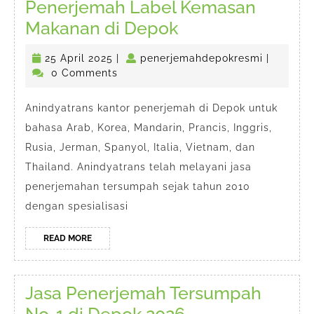
Penerjemah Label Kemasan
Penerjemah
Makanan di Depok
Label
25
penerjem
25 April 2025
|
penerjemahdepokresmi
|
Kemasan
April
0 Comments
Makanan
2025
di
Anindyatrans kantor penerjemah di Depok untuk
bahasa Arab, Korea, Mandarin, Prancis, Inggris,
Depok
Rusia, Jerman, Spanyol, Italia, Vietnam, dan
Thailand. Anindyatrans telah melayani jasa
penerjemahan tersumpah sejak tahun 2010
dengan spesialisasi
READ
READ MORE
MORE
Jasa Penerjemah Tersumpah
Jasa