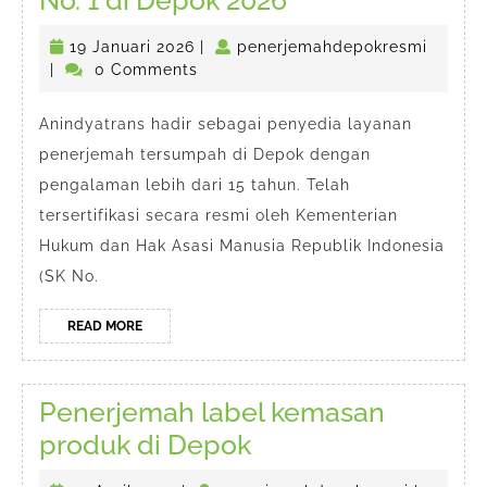
No. 1 di Depok 2026
Penerjemah
19
penerj
19 Januari 2026
|
penerjemahdepokresmi
Tersumpah
Januari
|
0 Comments
No.
2026
1
Anindyatrans hadir sebagai penyedia layanan
penerjemah tersumpah di Depok dengan
di
pengalaman lebih dari 15 tahun. Telah
Depok
tersertifikasi secara resmi oleh Kementerian
2026
Hukum dan Hak Asasi Manusia Republik Indonesia
(SK No.
READ
READ MORE
MORE
Penerjemah label kemasan
Penerjemah
produk di Depok
label