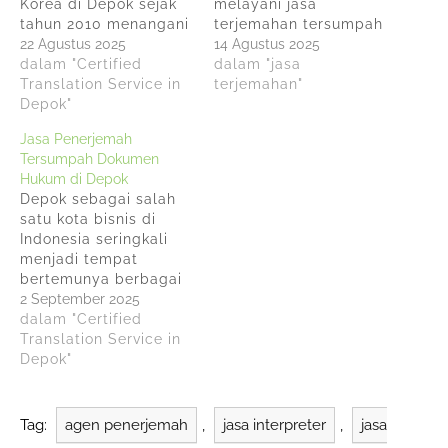
Korea di Depok sejak
melayani jasa
tahun 2010 menangani
terjemahan tersumpah
dokumen medis,
22 Agustus 2025
cepat terutama untuk
14 Agustus 2025
teknis, bisnis,
dalam "Certified
dokumen hukum
dalam "jasa
keuangan, dan hukum
Translation Service in
dengan deadline ketat
terjemahan"
di berbagai industri
Depok"
hanya dalam waktu 4
seperti makanan,
jam saja. Layanan ini
Jasa Penerjemah
elektronik,
tersedia untuk bahasa
Tersumpah Dokumen
pertambangan,
Inggris, Mandarin,
Hukum di Depok
konstruksi, e-
Jepang, Korea, Arab,
Depok sebagai salah
commerce, teknologi,
Prancis, Vietnam,
satu kota bisnis di
tekstil, asuransi dan
Thailand, Italia,
Indonesia seringkali
maskapai
Belanda, Spanyol,
menjadi tempat
penerbangan.
Rusia, Portugis, dan
bertemunya berbagai
Anindyatrans layanan
Jerman dengan
kepentingan, investasi
2 September 2025
terjemahan bahasa
terjemahan yang
atau transaksi
dalam "Certified
Mandarin Jepang
dilakukan oleh…
domestik maupun
Translation Service in
Korea profesional yang
internasional. Dalam
Depok"
membantu
setiap perjanjian,
menerjemahkan
transaksi, pengurusan
dokumen penting
visa, klaim asuransi,
antara perusahaan…
Tag:
agen penerjemah
,
jasa interpreter
,
jasa
label kemasan