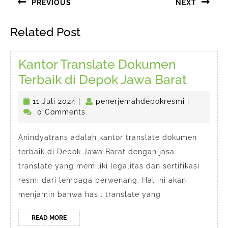
PREVIOUS
NEXT
pos
Previous
Next
Related Post
post:
post:
Kantor Translate Dokumen
Kantor
Terbaik di Depok Jawa Barat
Transl
11
penerjema
11 Juli 2024
|
penerjemahdepokresmi
|
Dokum
Juli
0 Comments
Terbai
2024
di
Anindyatrans adalah kantor translate dokumen
terbaik di Depok Jawa Barat dengan jasa
Depok
translate yang memiliki legalitas dan sertifikasi
Jawa
resmi dari lembaga berwenang. Hal ini akan
Barat
menjamin bahwa hasil translate yang
READ
READ MORE
MORE