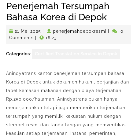
Penerjemah Tersumpah
Bahasa Korea di Depok
21
penerjemahd
21 Mei 2025
|
penerjemahdepokresmi
|
0
Mei
Comments
|
16:23
2025
Categories:
Certified Translation Service in Depok
Anindyatrans kantor penerjemah tersumpah bahasa
Korea di Depok untuk dokumen hukum, perjanjian dan
label kemasan makanan dengan biaya terjemahan
Rp.250.000/halaman. Anindyatrans bukan hanya
menerjemahkan tetapi juga memberikan terjemahan
tersumpah yang memiliki kekuatan hukum dengan
stempel resmi dan tanda tangan yang memverifikasi
keaslian setiap terjemahan. Instansi pemerintah,