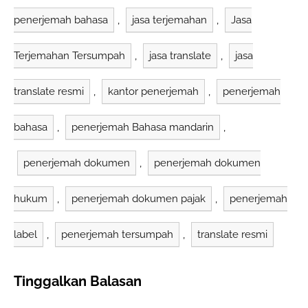
makanan, atau proses
penerjemah bahasa
,
jasa terjemahan
,
Jasa
hukum, terjemahan
resmi yang sah
menjadi syarat mutlak
Terjemahan Tersumpah
,
jasa translate
,
jasa
dan disinilah peran
Anindyatrans sebagai
Jasa Penerjemah
translate resmi
,
kantor penerjemah
,
penerjemah
Tersumpah Dokumen…
bahasa
,
penerjemah Bahasa mandarin
,
penerjemah dokumen
,
penerjemah dokumen
hukum
,
penerjemah dokumen pajak
,
penerjemah
label
,
penerjemah tersumpah
,
translate resmi
Tinggalkan Balasan