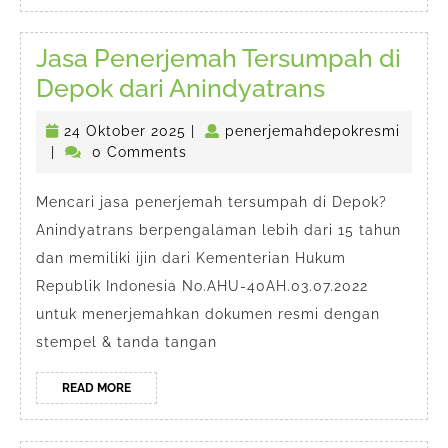
Jasa Penerjemah Tersumpah di
Jasa
Depok dari Anindyatrans
Penerjem
24
24 Oktober 2025
|
penerjemahdepokresmi
Tersumpa
penerjemahdepokresmi
Oktober
|
0 Comments
di
2025
Depok
Mencari jasa penerjemah tersumpah di Depok?
Anindyatrans berpengalaman lebih dari 15 tahun
dari
dan memiliki ijin dari Kementerian Hukum
Anindyatr
Republik Indonesia No.AHU-40AH.03.07.2022
untuk menerjemahkan dokumen resmi dengan
stempel & tanda tangan
READ
READ MORE
MORE