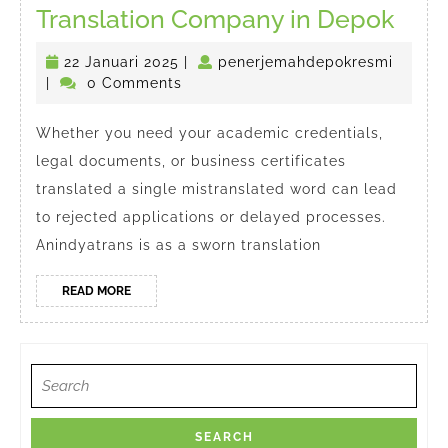
Tran
Translation Company in Depok
Com
22
penerj
22 Januari 2025
|
penerjemahdepokresmi
in
Januari
|
0 Comments
Dep
2025
Whether you need your academic credentials,
legal documents, or business certificates
translated a single mistranslated word can lead
to rejected applications or delayed processes.
Anindyatrans is as a sworn translation
READ
READ MORE
MORE
Search
for: