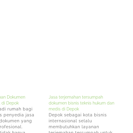
ahan Dokumen
Jasa terjemahan tersumpah
1 di Depok
dokumen bisnis teknis hukum dan
adi rumah bagi
medis di Depok
s penyedia jasa
Depok sebagai kota bisnis
 dokumen yang
internasional selalu
rofesional.
membutuhkan layanan
 tidak hanya
terjemahan tersumpah untuk