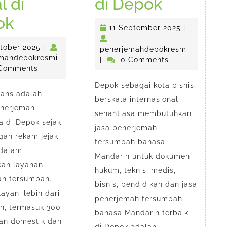
Kantor
l di
di Depok
Anindyatrans
Penerje
ok
11
11 September 2025
|
Kantor
Mandari
September
30
tober 2025
|
2025
penerjem
penerjemahdepokresmi
Penerjemah
Tersum
Oktober
penerjemahdepokresmi
mahdepokresmi
|
0 Comments
2025
Comments
Tersumpah
di
Depok sebagai kota bisnis
rans adalah
&
Depok
berskala internasional
enerjemah
Legal
senantiasa membutuhkan
a di Depok sejak
jasa penerjemah
di
gan rekam jejak
tersumpah bahasa
 dalam
Depok
Mandarin untuk dokumen
an layanan
hukum, teknis, medis,
an tersumpah.
bisnis, pendidikan dan jasa
ayani lebih dari
penerjemah tersumpah
en, termasuk 300
bahasa Mandarin terbaik
an domestik dan
di Depok adalah