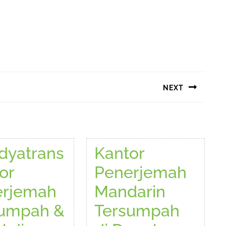
NEXT
Next
post:
dyatrans
Kantor
or
Penerjemah
erjemah
Mandarin
sumpah &
Tersumpah
esmi