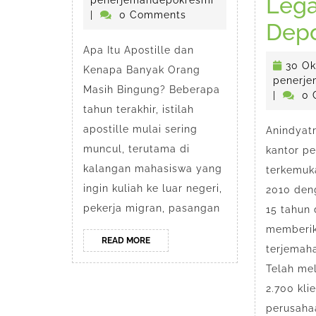
di
Lega
2026
|
0 Comments
Depok
Dep
Apa Itu Apostille dan
30 Ok
Kenapa Banyak Orang
penerje
Masih Bingung? Beberapa
|
0 
tahun terakhir, istilah
apostille mulai sering
Anindyat
muncul, terutama di
kantor p
kalangan mahasiswa yang
terkemuk
ingin kuliah ke luar negeri,
2010 den
pekerja migran, pasangan
15 tahun
memberik
READ
READ MORE
terjemah
MORE
Telah mel
2.700 kli
perusaha