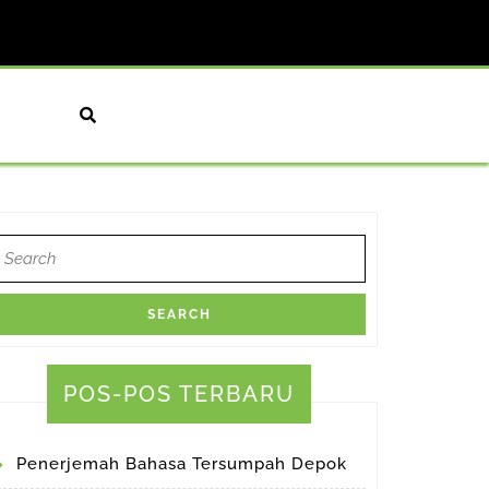
earch
or:
POS-POS TERBARU
Penerjemah Bahasa Tersumpah Depok