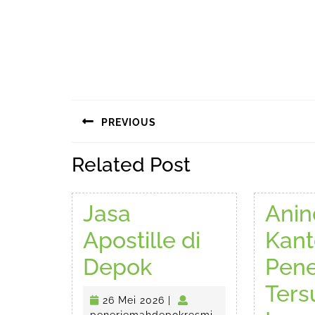
Navigasi
PREVIOUS
pos
Previous
Related Post
post:
Jasa
Anin
Apostille di
Kant
Jasa
Depok
Pen
Apostille
Ter
26
26 Mei 2026
|
Mei
penerjemahdepokr
penerjemahdepokresmi