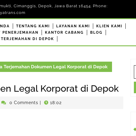
mukti, Cimanggis, Depok, Jawa Barat 16454. Phone:
yatrans.com
ANDA
TENTANG KAMI
LAYANAN KAMI
KLIEN KAMI
F PENERJEMAHAN
KANTOR CABANG
BLOG
 TERJEMAHAN DI DEPOK
a Terjemahan Dokumen Legal Korporat di Depok
S
f
n Legal Korporat di Depok
enerjemahdepokresmi
0 Comments
|
18:02