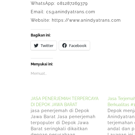
WhatsApp: 081287269379
Email: cs@anindyatrans.com
Website: https://www.anindyatrans.com
Bagikan ini:
Twitter
Facebook
Menyukai ini:
Memuat...
JASA PENERJEMAH TERPERCAYA
Jasa Terjem
DI DEPOK JAWA BARAT
Berkualitas #
jasa penerjemah di Depok
Depok menj
Jawa Barat Jasa penerjemah
Anindyatran
terpopuler di Depok Jawa
terjemahan
Barat seringkali dikaitkan
andal dan p
dengan perusahaan
Layanan ini