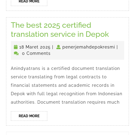
READ
READ MORE
MORE
The best 2025 certified
The
translation service in Depok
best
18
penerje
18 Maret 2025
|
penerjemahdepokresmi
|
2025
Maret
0 Comments
certifie
2025
transla
Anindyatrans is a certified document translation
service translating from legal contracts to
service
financial statements and academic records in
in
Depok with full legal recognition from Indonesian
Depok
authorities. Document translation requires much
READ
READ MORE
MORE