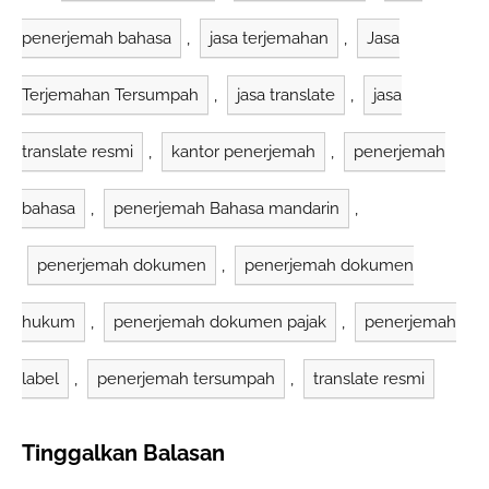
Depok untuk bahasa
penerjemah bahasa
,
jasa terjemahan
,
Jasa
Inggris, Arab,
Mandarin, Korea,
Jepang, Thailand,
Terjemahan Tersumpah
,
jasa translate
,
jasa
Vietnam, Spanyol,
Jerman, Prancis,
Belanda, Rusia, dan
translate resmi
,
kantor penerjemah
,
penerjemah
Portugis. Anindyatrans
menawarkan harga…
bahasa
,
penerjemah Bahasa mandarin
,
penerjemah dokumen
,
penerjemah dokumen
hukum
,
penerjemah dokumen pajak
,
penerjemah
label
,
penerjemah tersumpah
,
translate resmi
Tinggalkan Balasan