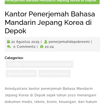
Penerjemah Bahasa Mandarin Jepang Korea di Depok
Kantor Penerjemah Bahasa
Mandarin Jepang Korea di
Depok
22
penerje
22 Agustus 2025
|
penerjemahdepokresmi
|
Agustus
0 Comments
|
20:24
2025
Categories:
Certified Translation Service in Depok
jasa terjemahan
sworn translator
Anindyatrans kantor penerjemah Bahasa Mandarin
Jepang Korea di Depok sejak tahun 2010 menangani
dokumen medis, teknis, bisnis, keuangan, dan hukum