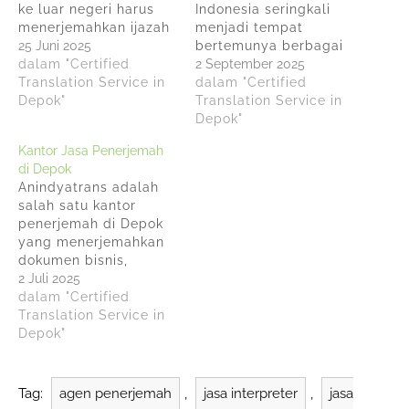
ke luar negeri harus
Indonesia seringkali
menerjemahkan ijazah
menjadi tempat
mereka melalui
25 Juni 2025
bertemunya berbagai
penerjemah
dalam "Certified
kepentingan, investasi
2 September 2025
tersumpah.
Translation Service in
atau transaksi
dalam "Certified
Anindyatrans adalah
Depok"
domestik maupun
Translation Service in
penyedia jasa
internasional. Dalam
Depok"
penerjemah ijazah
setiap perjanjian,
Kantor Jasa Penerjemah
tersumpah di Depok
transaksi, pengurusan
di Depok
untuk bahasa Inggris,
visa, klaim asuransi,
Anindyatrans adalah
Arab, Mandarin, Korea,
label kemasan
salah satu kantor
Jepang, Thailand,
makanan, atau proses
penerjemah di Depok
Vietnam, Spanyol,
hukum, terjemahan
yang menerjemahkan
Jerman, Prancis,
resmi yang sah
dokumen bisnis,
Belanda, Rusia, dan
menjadi syarat mutlak
pendidikan, hukum,
2 Juli 2025
Portugis. Memilih
dan disinilah peran
medis dan
dalam "Certified
Anindyatrans sebagai
Anindyatrans sebagai
engineering.
Translation Service in
jasa terjemahan
Jasa Penerjemah
Anindyatrans memiliki
Depok"
tersumpah akan
Tersumpah Dokumen…
pengalaman 15 tahun
memberikan…
menjadi penyedia jasa
terjemahan yang
Tag:
agen penerjemah
,
jasa interpreter
,
jasa
terpercaya di wilayah