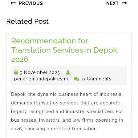
PREVIOUS
NEXT
pos
Previous
Next
Related Post
post:
post:
Recommendation for
Translation Services in Depok
Recommendation
2026
for
5
5 November 2025
|
Translation
November
penerjemahdepokresmi
penerjemahdepokresmi
|
0 Comments
Services
2025
in
Depok, the dynamic business heart of Indonesia,
demands translation services that are accurate,
Depok
legally recognized and industry-specialized. For
2026
businesses, investors, and law firms operating in
2026, choosing a certified translation