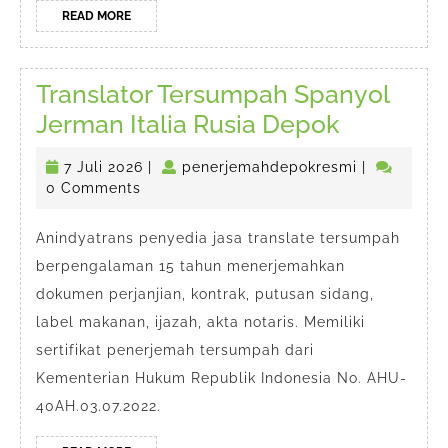
READ
READ MORE
MORE
Translator Tersumpah Spanyol
Translato
Jerman Italia Rusia Depok
Tersump
7
penerjemah
7 Juli 2026
|
penerjemahdepokresmi
|
Spanyol
Juli
0 Comments
Jerman
2026
Italia
Anindyatrans penyedia jasa translate tersumpah
berpengalaman 15 tahun menerjemahkan
Rusia
dokumen perjanjian, kontrak, putusan sidang,
Depok
label makanan, ijazah, akta notaris. Memiliki
sertifikat penerjemah tersumpah dari
Kementerian Hukum Republik Indonesia No. AHU-
40AH.03.07.2022.