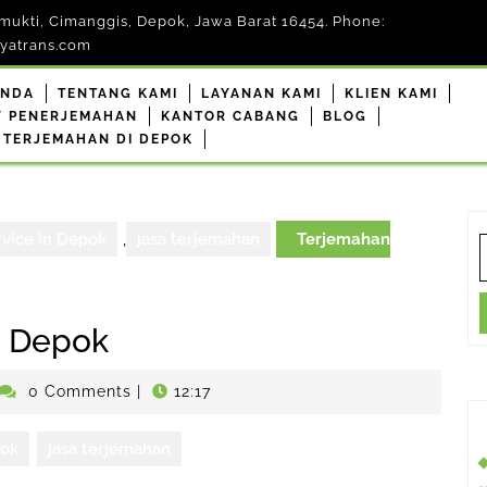
mukti, Cimanggis, Depok, Jawa Barat 16454. Phone:
yatrans.com
ANDA
TENTANG KAMI
LAYANAN KAMI
KLIEN KAMI
F PENERJEMAHAN
KANTOR CABANG
BLOG
 TERJEMAHAN DI DEPOK
rvice in Depok
,
jasa terjemahan
Terjemahan
S
f
i Depok
nerjemahdepokresmi
0 Comments
|
12:17
pok
jasa terjemahan