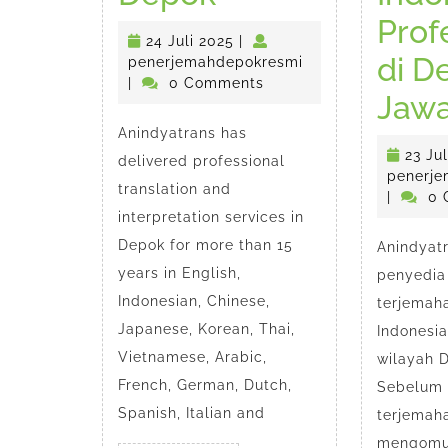
Translation
Prof
24
24 Juli 2025
|
Service
di D
Juli
penerjemahdepokr
penerjemahdepokresmi
2025
|
0 Comments
in
Jawa
Anindyatrans has
Depok
23 Ju
delivered professional
penerje
translation and
|
0 
interpretation services in
Depok for more than 15
Anindyat
years in English,
penyedia
Indonesian, Chinese,
terjemah
Japanese, Korean, Thai,
Indonesia
Vietnamese, Arabic,
wilayah 
French, German, Dutch,
Sebelum 
Spanish, Italian and
terjemah
mengomun