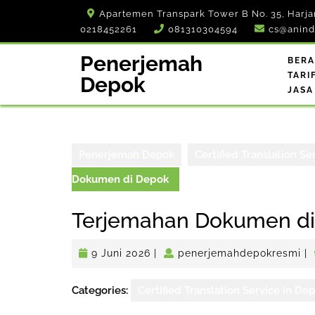
Skip
Apartemen Transpark Tower B No. 35, Harja
to
0218452261
081310304594
cs@anind
content
Penerjemah
BER
TARI
Depok
JASA
Penerjemah Depok
Certified Translation Se
Dokumen di Depok
Terjemahan Dokumen d
9
pe
9 Juni 2026
|
penerjemahdepokresmi
|
Juni
2026
Categories:
Certified Translation Service in De