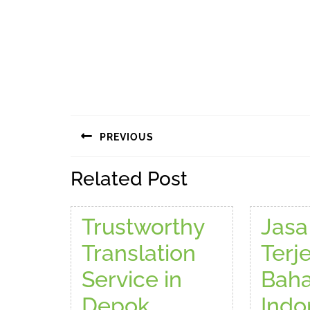
Navigasi
PREVIOUS
pos
Previous
Related Post
post:
Trustworthy
Jasa
Translation
Terj
Service in
Bah
Trustworthy
Depok
Indo