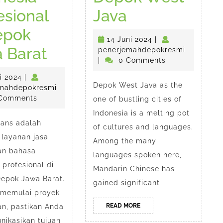
Mandarin
esional
Java
Interpreter
epok
esmi
14
14 Juni 2024
|
Jasa
Agencies
 Barat
Juni
penerjem
penerjemahdepokresmi
2024
|
0 Comments
Terjemahan
in
23
li 2024
|
Depok West Java as the
Bahasa
Depok
Juli
penerjemahdepokresmi
mahdepokresmi
2024
Comments
one of bustling cities of
Indonesia
West
Indonesia is a melting pot
rans adalah
Profesional
Java
of cultures and languages.
 layanan jasa
Among the many
di
an bahasa
languages spoken here,
Depok
 profesional di
Mandarin Chinese has
Depok Jawa Barat.
Jawa
gained significant
memulai proyek
Barat
READ
READ MORE
an, pastikan Anda
MORE
ikasikan tujuan