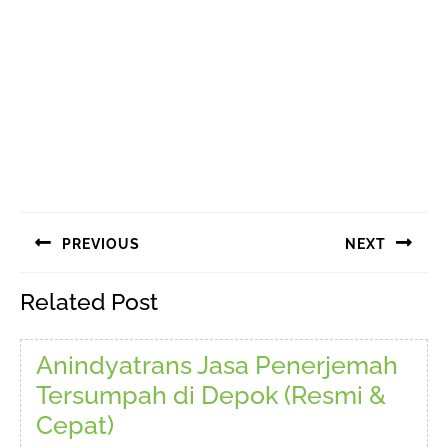
Navigasi
PREVIOUS
NEXT
pos
Previous
Next
Related Post
post:
post:
Anindyatrans Jasa Penerjemah
Tersumpah di Depok (Resmi &
Anindyatrans
Cepat)