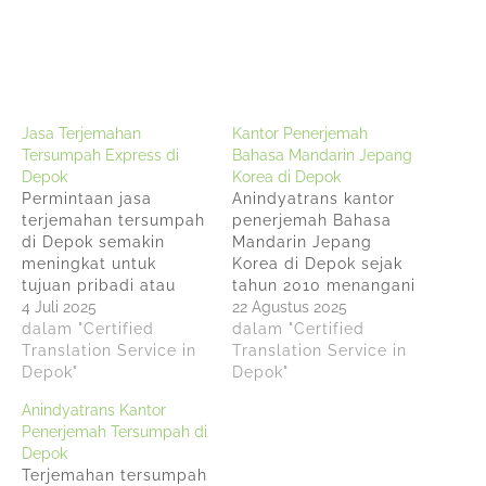
Jasa Terjemahan
Kantor Penerjemah
Tersumpah Express di
Bahasa Mandarin Jepang
Depok
Korea di Depok
Permintaan jasa
Anindyatrans kantor
terjemahan tersumpah
penerjemah Bahasa
di Depok semakin
Mandarin Jepang
meningkat untuk
Korea di Depok sejak
tujuan pribadi atau
tahun 2010 menangani
bisnis dan
4 Juli 2025
dokumen medis,
22 Agustus 2025
Anindyatrans sebagai
dalam "Certified
teknis, bisnis,
dalam "Certified
kantor penerjemah
Translation Service in
keuangan, dan hukum
Translation Service in
yang memiliki
Depok"
di berbagai industri
Depok"
Sertifikat Tersumpah
seperti makanan,
Anindyatrans Kantor
dari Kementerian
elektronik,
Penerjemah Tersumpah di
Hukum Republik
pertambangan,
Depok
Indonesia menawarkan
konstruksi, e-
Terjemahan tersumpah
jasa terjemahan
commerce, teknologi,