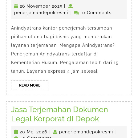
Jasa
26
26 November 2025
|
Penerjemah
November
penerjemahdepokresmi
penerjemahdepokresmi
|
0 Comments
Tersumpah
2025
di
Anindyatrans kantor penerjemah tersumpah
pilihan utama bagi bisnis yang memerlukan
Depok
layanan terjemahan. Mengapa Anindyatrans?
(Resmi
Penerjemah Anindyatrans terdaftar di
&
Kementerian Hukum. Pengalaman lebih dari 15
Cepat)
tahun. Layanan express 4 jam selesai.
READ
READ MORE
MORE
Jasa Terjemahan Dokumen
Jasa
Legal Korporat di Depok
Terjemaha
20
penerjema
20 Mei 2026
|
penerjemahdepokresmi
|
Dokumen