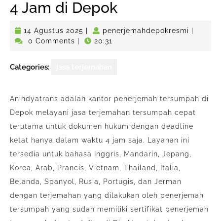
4 Jam di Depok
14
penerje
14 Agustus 2025
|
penerjemahdepokresmi
|
Agustus
0 Comments
|
20:31
2025
Categories:
jasa terjemahan
Anindyatrans adalah kantor penerjemah tersumpah di
Depok melayani jasa terjemahan tersumpah cepat
terutama untuk dokumen hukum dengan deadline
ketat hanya dalam waktu 4 jam saja. Layanan ini
tersedia untuk bahasa Inggris, Mandarin, Jepang,
Korea, Arab, Prancis, Vietnam, Thailand, Italia,
Belanda, Spanyol, Rusia, Portugis, dan Jerman
dengan terjemahan yang dilakukan oleh penerjemah
tersumpah yang sudah memiliki sertifikat penerjemah