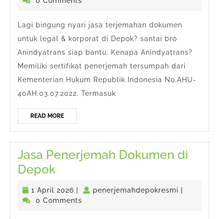
Mei
0 Comments
Legal
2026
Korporat
Lagi bingung nyari jasa terjemahan dokumen
untuk legal & korporat di Depok? santai bro
di
Anindyatrans siap bantu. Kenapa Anindyatrans?
Depok
Memiliki sertifikat penerjemah tersumpah dari
Kementerian Hukum Republik Indonesia No.AHU-
40AH.03.07.2022. Termasuk
READ
READ MORE
MORE
Jasa Penerjemah Dokumen di
Jasa
Depok
Penerjemah
1
penerjema
1 April 2026
|
penerjemahdepokresmi
|
Dokumen
April
0 Comments
di
2026